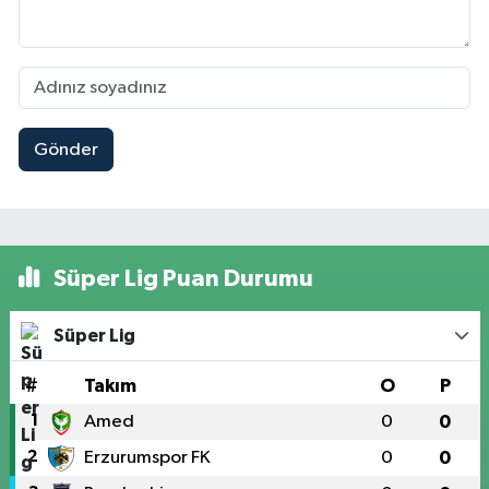
Gönder
Süper Lig Puan Durumu
Süper Lig
#
Takım
O
P
1
Amed
0
0
2
Erzurumspor FK
0
0