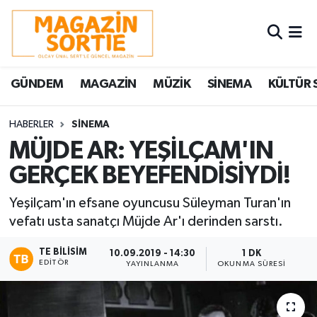
Nöbetçi Eczaneler
GÜNDEM
MAGAZİN
MÜZİK
SİNEMA
KÜLTÜR 
Hava Durumu
Trafik Durumu
HABERLER
SİNEMA
MÜJDE AR: YEŞİLÇAM'IN
Süper Lig Puan Durumu ve Fikstür
GERÇEK BEYEFENDİSİYDİ!
Tüm Manşetler
Yeşilçam'ın efsane oyuncusu Süleyman Turan'ın
vefatı usta sanatçı Müjde Ar'ı derinden sarstı.
Son Dakika Haberleri
TE BILISIM
10.09.2019 - 14:30
1 DK
EDITÖR
YAYINLANMA
OKUNMA SÜRESI
Haber Arşivi