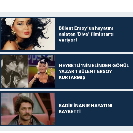
Bülent Ersoy'un hayatını
anlatan 'Diva' filmi startı
veriyor!
HEYBETLİ'NİN ELİNDEN GÖNÜL
YAZAR'I BÜLENT ERSOY
KURTARMIŞ
KADİR İNANIR HAYATINI
KAYBETTİ