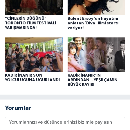
"CİNLERİN DÜĞÜNÜ"
Bülent Ersoy'un hayatını
TORONTO FİLM FESTİVALİ
anlatan 'Diva' filmi startı
YARIŞMASINDA!
veriyor!
KADİR İNANIR SON
KADİR İNANIR'IN
YOLCULUĞUNA UĞURLANDI
ARDINDAN... YEŞİLÇAMIN
BÜYÜK KAYIBI
Yorumlar