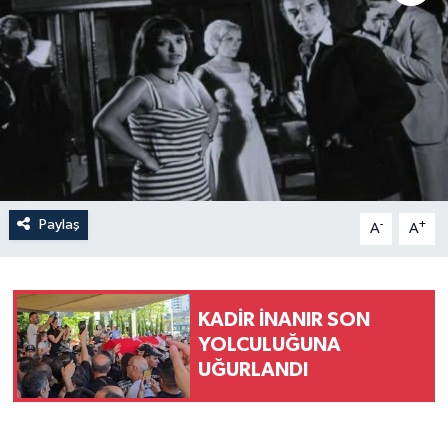
Paylaş
-
+
A
A
KADİR İNANIR SON
YOLCULUĞUNA
UĞURLANDI