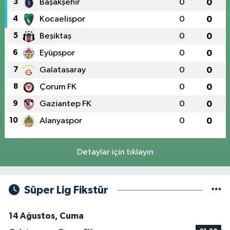
3
Başakşehir
0
0
4
Kocaelispor
0
0
5
Beşiktaş
0
0
6
Eyüpspor
0
0
7
Galatasaray
0
0
8
Çorum FK
0
0
9
Gaziantep FK
0
0
10
Alanyaspor
0
0
Detaylar için tıklayın
Süper Lig Fikstür
14 Ağustos, Cuma