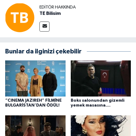
EDITÖR HAKKINDA
TE Bilisim
Bunlar da ilginizi çekebilir
“CINEMA JAZIREH” FİLMİNE
Boks salonundan gizemli
BULGARİSTAN'DAN ÖDÜL!
yemek masasına....