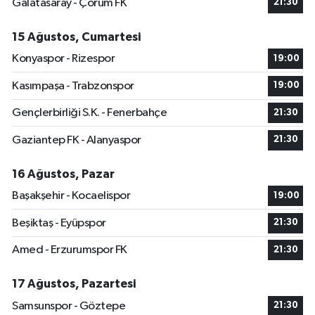
Galatasaray - Çorum FK
21:30
15 Ağustos, Cumartesi
Konyaspor - Rizespor
19:00
Kasımpaşa - Trabzonspor
19:00
Gençlerbirliği S.K. - Fenerbahçe
21:30
Gaziantep FK - Alanyaspor
21:30
16 Ağustos, Pazar
Başakşehir - Kocaelispor
19:00
Beşiktaş - Eyüpspor
21:30
Amed - Erzurumspor FK
21:30
17 Ağustos, Pazartesi
Samsunspor - Göztepe
21:30