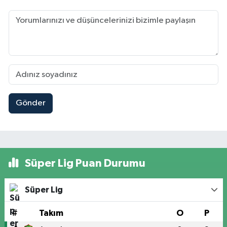
Gönder
Süper Lig Puan Durumu
Süper Lig
#
Takım
O
P