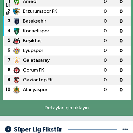
1
Amed
0
0
2
Erzurumspor FK
0
0
3
Başakşehir
0
0
4
Kocaelispor
0
0
5
Beşiktaş
0
0
6
Eyüpspor
0
0
7
Galatasaray
0
0
8
Çorum FK
0
0
9
Gaziantep FK
0
0
10
Alanyaspor
0
0
Detaylar için tıklayın
Süper Lig Fikstür