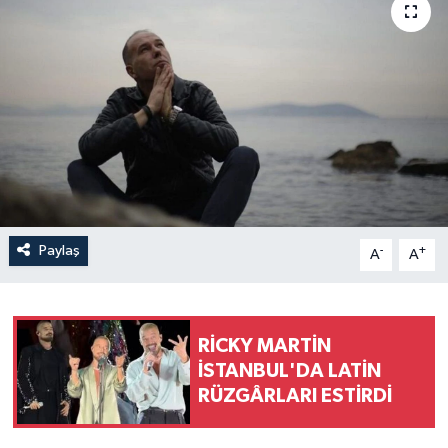
Paylaş
-
+
A
A
RİCKY MARTİN
İSTANBUL'DA LATİN
RÜZGÂRLARI ESTİRDİ