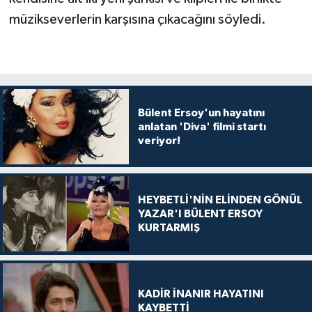
müzikseverlerin karşısına çıkacağını söyledi.
Bülent Ersoy'un hayatını
anlatan 'Diva' filmi startı
veriyor!
HEYBETLİ'NİN ELİNDEN GÖNÜL
YAZAR'I BÜLENT ERSOY
KURTARMIŞ
KADİR İNANIR HAYATINI
KAYBETTİ