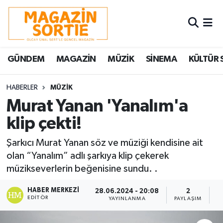
Nöbetçi Eczaneler
GÜNDEM
MAGAZİN
MÜZİK
SİNEMA
KÜLTÜR 
Hava Durumu
Trafik Durumu
HABERLER
MÜZİK
Murat Yanan 'Yanalım'a
Süper Lig Puan Durumu ve Fikstür
klip çekti!
Tüm Manşetler
Şarkıcı Murat Yanan söz ve müziği kendisine ait
olan “Yanalım” adlı şarkıya klip çekerek
Son Dakika Haberleri
müzikseverlerin beğenisine sundu. .
Haber Arşivi
HABER MERKEZI
28.06.2024 - 20:08
2
EDITÖR
YAYINLANMA
PAYLAŞIM
O