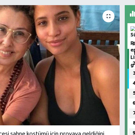
esi sahne kostümü için provaya geldiğini