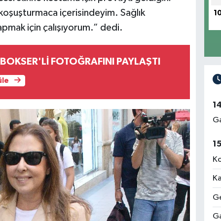
 koşuşturmaca içerisindeyim. Sağlık
1
apmak için çalışıyorum.” dedi.
BOKSER'Lİ FOTOĞRAFINI PAYLAŞTI
üle
1
Ga
1
Ko
Ka
Ge
Ga