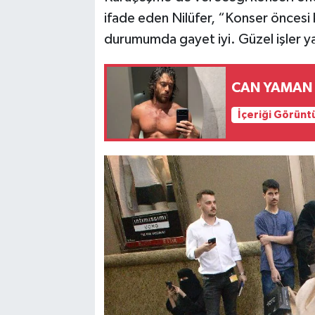
ifade eden Nilüfer, “Konser öncesi
durumumda gayet iyi. Güzel işler y
CAN YAMAN 
İçeriği Görünt