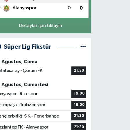
0
Alanyaspor
0
0
Detaylar için tıklayın
Süper Lig Fikstür
4 Ağustos, Cuma
latasaray - Çorum FK
21:30
5 Ağustos, Cumartesi
nyaspor - Rizespor
19:00
sımpaşa - Trabzonspor
19:00
nçlerbirliği S.K. - Fenerbahçe
21:30
ziantep FK - Alanyaspor
21:30