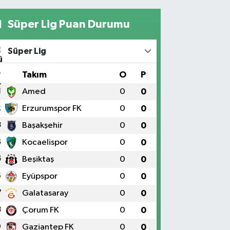
Süper Lig Puan Durumu
Süper Lig
#
Takım
O
P
1
Amed
0
0
2
Erzurumspor FK
0
0
3
Başakşehir
0
0
4
Kocaelispor
0
0
5
Beşiktaş
0
0
6
Eyüpspor
0
0
7
Galatasaray
0
0
8
Çorum FK
0
0
9
Gaziantep FK
0
0