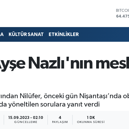
DOLA
47,59
EURO
55,13
STERL
MA
KÜLTÜR SANAT
ETKİNLİKLER
64,25
GRAM 
6527.
BİST1
Ayşe Nazlı'nın mes
13.70
BITCO
64.47
ından Nilüfer, önceki gün Nişantaşı’nda ob
da yöneltilen sorulara yanıt verdi
15.09.2023 - 02:10
4
1 DK
GÜNCELLEME
PAYLAŞIM
OKUNMA SÜRESI