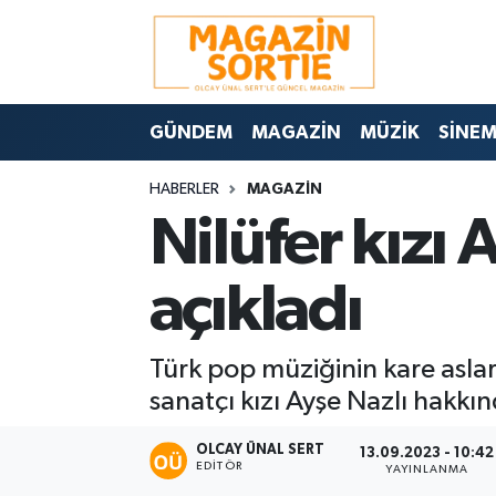
Nöbetçi Eczaneler
GÜNDEM
MAGAZİN
MÜZİK
SİNE
Hava Durumu
HABERLER
MAGAZİN
Trafik Durumu
Nilüfer kızı 
Süper Lig Puan Durumu ve Fikstür
açıkladı
Tüm Manşetler
Türk pop müziğinin kare aslar
Son Dakika Haberleri
sanatçı kızı Ayşe Nazlı hakkın
Haber Arşivi
OLCAY ÜNAL SERT
13.09.2023 - 10:42
EDITÖR
YAYINLANMA