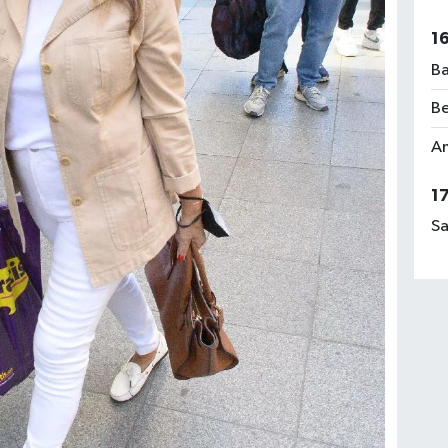
1
Ba
Be
Am
1
Sa