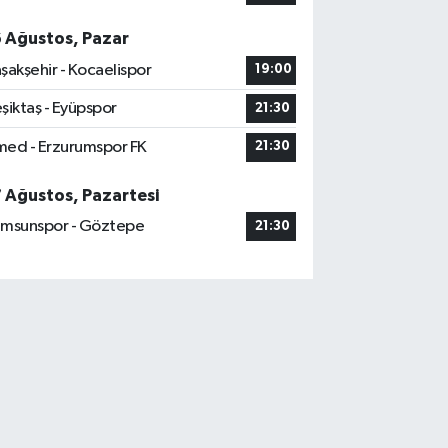
6 Ağustos, Pazar
şakşehir - Kocaelispor
19:00
şiktaş - Eyüpspor
21:30
ed - Erzurumspor FK
21:30
7 Ağustos, Pazartesi
msunspor - Göztepe
21:30