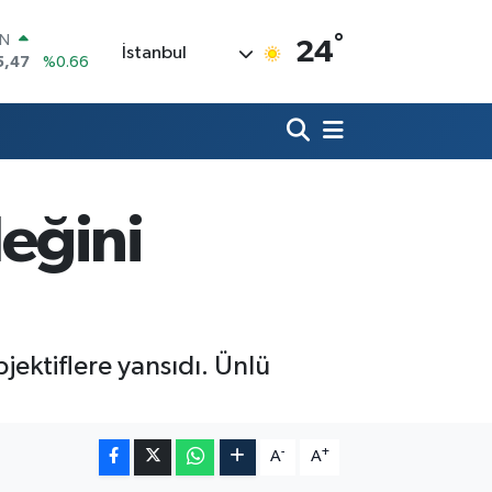
°
R
24
İstanbul
71
%0.05
36
%0.18
İN
34
%0.22
ALTIN
85
%0.54
00
leğini
3
%0
IN
5,47
%0.66
jektiflere yansıdı. Ünlü
-
+
A
A