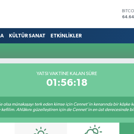
BITC
64.64
DOLA
47,6
EURO
MA
KÜLTÜR SANAT
ETKİNLİKLER
55,0
STERL
64,2
GRAM
6513.
BİST1
YATSI VAKTINE KALAN SÜRE
13.76
01:56:18
ile olsa münakaşayı terk eden kimse için Cennet'in kenarında bir köşke ke
kefilim. Ahlâkını güzelleştiren için de Cennet'in en üst derecesinde bir 