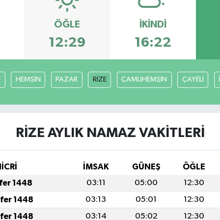
ÖĞLE
İKINDI
12:29
16:22
I
HEMŞİN
PAZAR
RİZE
ÇAMLIHEMŞİN
ÇAYELİ
RİZE AYLIK NAMAZ VAKITLERI
İCRİ
İMSAK
GÜNEŞ
ÖĞLE
afer 1448
03:11
05:00
12:30
afer 1448
03:13
05:01
12:30
afer 1448
03:14
05:02
12:30