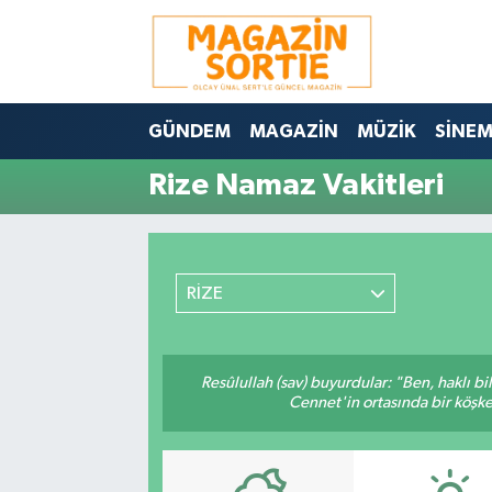
Nöbetçi Eczaneler
GÜNDEM
MAGAZİN
MÜZİK
SİNE
Hava Durumu
Rize Namaz Vakitleri
Trafik Durumu
Süper Lig Puan Durumu ve Fikstür
RİZE
Tüm Manşetler
Son Dakika Haberleri
Resûlullah (sav) buyurdular: "Ben, haklı b
Cennet'in ortasında bir köşke 
Haber Arşivi