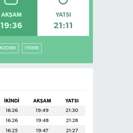
AKŞAM
YATSI
19:36
21:11
İKİZDERE
İYİDERE
İKINDI
AKŞAM
YATSI
16:26
19:49
21:30
16:26
19:48
21:28
16:25
19:47
21:27