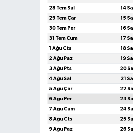
28 Tem Sal
14 S
29 Tem Çar
15 S
30 Tem Per
16 S
31 Tem Cum
17 S
1 Ağu Cts
18 S
2 Ağu Paz
19 S
3 Ağu Pts
20 Sa
4 Ağu Sal
21 S
5 Ağu Çar
22 Sa
6 Ağu Per
23 Sa
7 Ağu Cum
24 Sa
8 Ağu Cts
25 Sa
9 Ağu Paz
26 Sa