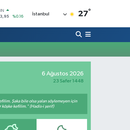
°
OIN
27
İstanbul
3,95
%0.16
R
006
%0.06
250
%0.02
İN
398
%0.2
 ALTIN
94
%0.32
00
6 Ağustos 2026
8
%48
23 Safer 1448
filim. Şaka bile olsa yalan söylemeyen için
köşke kefilim." (Hadis-i şerif)