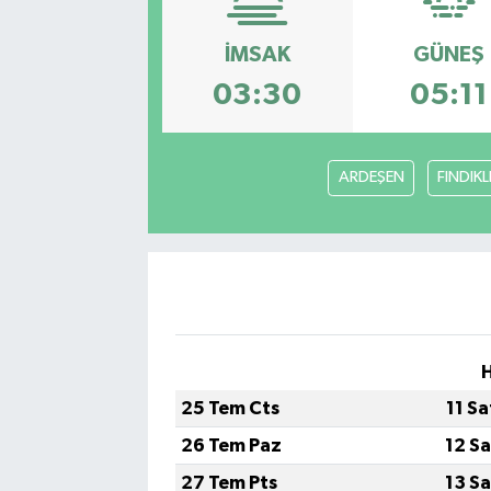
İMSAK
GÜNEŞ
03:30
05:11
ARDEŞEN
FINDIKL
H
25 Tem Cts
11 S
26 Tem Paz
12 S
27 Tem Pts
13 S