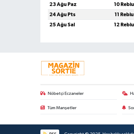
23 Ağu Paz
10 Rebi
24 Ağu Pts
11 Rebi
25 Ağu Sal
12 Rebi
Nöbetçi Eczaneler
H
Tüm Manşetler
So