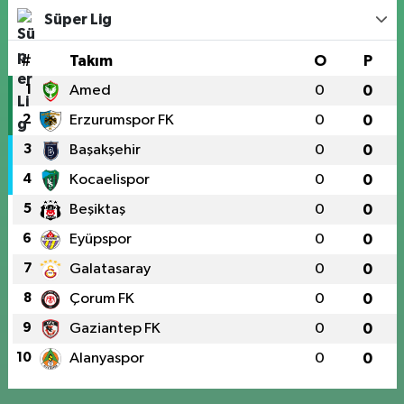
Süper Lig
#
Takım
O
P
1
Amed
0
0
2
Erzurumspor FK
0
0
3
Başakşehir
0
0
4
Kocaelispor
0
0
5
Beşiktaş
0
0
6
Eyüpspor
0
0
7
Galatasaray
0
0
8
Çorum FK
0
0
9
Gaziantep FK
0
0
10
Alanyaspor
0
0