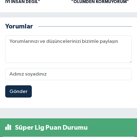
İYİ İNSAN DEĞİL"
"ÖLÜMDEN KORMUYORUM"
Yorumlar
Gönder
Süper Lig Puan Durumu