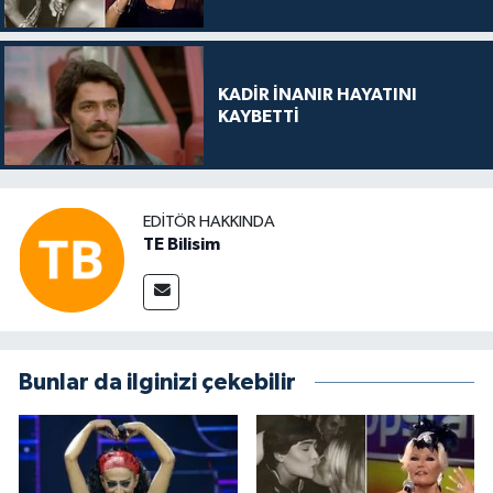
KADİR İNANIR HAYATINI
KAYBETTİ
EDITÖR HAKKINDA
TE Bilisim
Bunlar da ilginizi çekebilir