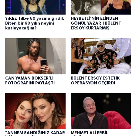
Yıldız Tilbe 60 yaşına girdi!:
HEYBETLİ'NİN ELİNDEN
Biten bir 60 yılın neyini
GÖNÜL YAZAR'I BÜLENT
kutlayacağım?
ERSOY KURTARMIŞ
CAN YAMAN BOKSER'Lİ
BÜLENT ERSOY ESTETİK
FOTOĞRAFINI PAYLAŞTI
OPERASYON GEÇİRDİ
"ANNEM SANDIĞINIZ KADAR
MEHMET ALİ ERBİL