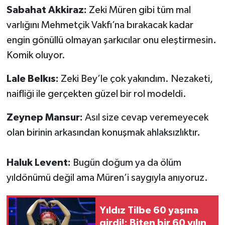
Sabahat Akkiraz:
Zeki Müren gibi tüm mal
varlığını Mehmetçik Vakfı’na bırakacak kadar
engin gönüllü olmayan şarkıcılar onu eleştirmesin.
Komik oluyor.
Lale Belkıs:
Zeki Bey’le çok yakındım. Nezaketi,
naifliği ile gerçekten güzel bir rol modeldi.
Zeynep Mansur:
Asıl size cevap veremeyecek
olan birinin arkasından konuşmak ahlaksızlıktır.
Haluk Levent:
Bugün doğum ya da ölüm
yıldönümü değil ama Müren’i saygıyla anıyoruz.
Yıldız Tilbe 60 yaşına
girdi!: Biten bir 60 yılın