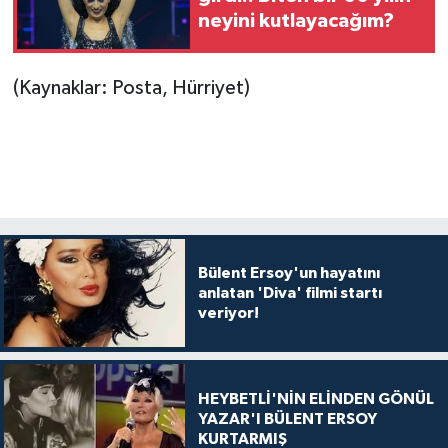
neyini kutlayacağım?
(Kaynaklar: Posta, Hürriyet)
Bülent Ersoy'un hayatını
anlatan 'Diva' filmi startı
veriyor!
HEYBETLİ'NİN ELİNDEN GÖNÜL
YAZAR'I BÜLENT ERSOY
KURTARMIŞ