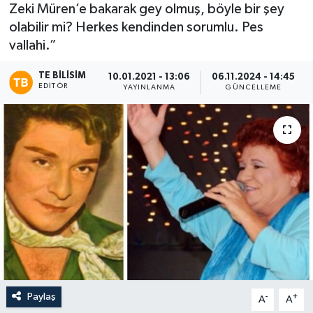
Zeki Müren’e bakarak gey olmuş, böyle bir şey
olabilir mi? Herkes kendinden sorumlu. Pes
vallahi.”
TE BILISIM
10.01.2021 - 13:06
06.11.2024 - 14:45
EDITÖR
YAYINLANMA
GÜNCELLEME
Paylaş
-
+
A
A