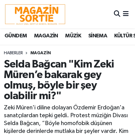
Nöbetçi Eczaneler
GÜNDEM
MAGAZİN
MÜZİK
SİNEMA
KÜLTÜR 
Hava Durumu
Trafik Durumu
HABERLER
MAGAZİN
Selda Bağcan "Kim Zeki
Süper Lig Puan Durumu ve Fikstür
Müren’e bakarak gey
olmuş, böyle bir şey
Tüm Manşetler
olabilir mi?"
Son Dakika Haberleri
Zeki Müren'i diline dolayan Özdemir Erdoğan'a
Haber Arşivi
sanatçılardan tepki geldi. Protest müziğin Divası
Selda Bağcan, “Böyle homofobik düşünen
kişilerde derinlerde mutlaka bir şeyler vardır. Kim