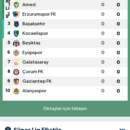
1
Amed
0
0
2
Erzurumspor FK
0
0
3
Başakşehir
0
0
4
Kocaelispor
0
0
5
Beşiktaş
0
0
6
Eyüpspor
0
0
7
Galatasaray
0
0
8
Çorum FK
0
0
9
Gaziantep FK
0
0
10
Alanyaspor
0
0
Detaylar için tıklayın