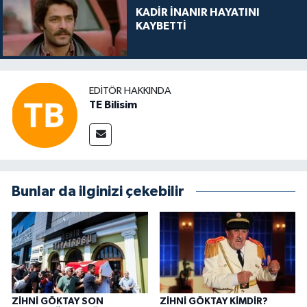
KADİR İNANIR HAYATINI
KAYBETTİ
EDITÖR HAKKINDA
TE Bilisim
Bunlar da ilginizi çekebilir
ZİHNİ GÖKTAY SON
ZİHNİ GÖKTAY KİMDİR?