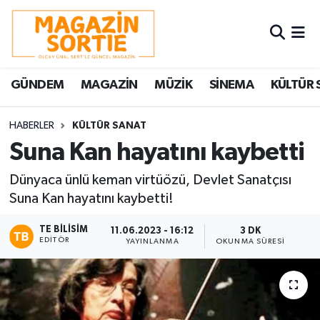
Nöbetçi Eczaneler
GÜNDEM
MAGAZİN
MÜZİK
SİNEMA
KÜLTÜR 
Hava Durumu
Trafik Durumu
HABERLER
KÜLTÜR SANAT
Suna Kan hayatını kaybetti
Süper Lig Puan Durumu ve Fikstür
Dünyaca ünlü keman virtüözü, Devlet Sanatçısı
Suna Kan hayatını kaybetti!
Tüm Manşetler
TE BILISIM
11.06.2023 - 16:12
3 DK
Son Dakika Haberleri
EDITÖR
YAYINLANMA
OKUNMA SÜRESI
Haber Arşivi