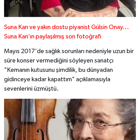
Suna Kan ve yakın dostu piyanist Gülsin Onay...
Suna Kan'ın paylaşılmış son fotoğrafı
Mayıs 2017'de sağlık sorunları nedeniyle uzun bir
süre konser vermediğini söyleyen sanatçı
"Kemanın kutusunu şimdilik, bu dünyadan
gidinceye kadar kapattım" açıklamasıyla
sevenlerini üzmüştü.