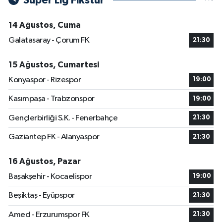
Süper Lig Fikstür
14 Ağustos, Cuma
Galatasaray - Çorum FK
21:30
15 Ağustos, Cumartesi
Konyaspor - Rizespor
19:00
Kasımpaşa - Trabzonspor
19:00
Gençlerbirliği S.K. - Fenerbahçe
21:30
Gaziantep FK - Alanyaspor
21:30
16 Ağustos, Pazar
Başakşehir - Kocaelispor
19:00
Beşiktaş - Eyüpspor
21:30
Amed - Erzurumspor FK
21:30