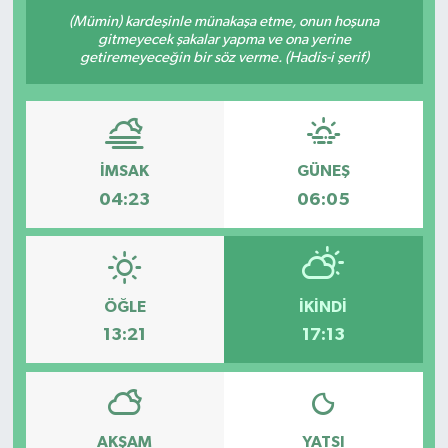
(Mümin) kardeşinle münakaşa etme, onun hoşuna
gitmeyecek şakalar yapma ve ona yerine
getiremeyeceğin bir söz verme. (Hadis-i şerif)
İMSAK
GÜNEŞ
04:23
06:05
ÖĞLE
İKINDI
13:21
17:13
AKŞAM
YATSI