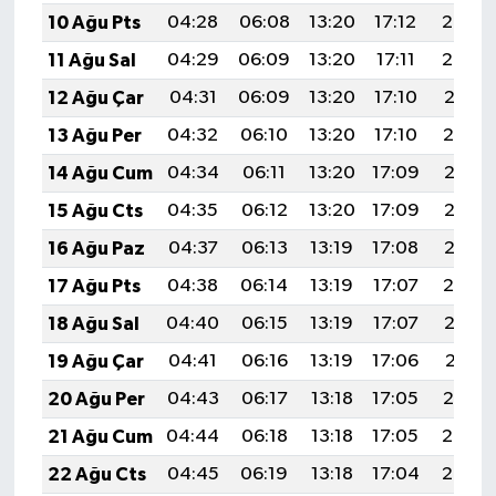
10 Ağu Pts
04:28
06:08
13:20
17:12
20:23
11 Ağu Sal
04:29
06:09
13:20
17:11
20:22
12 Ağu Çar
04:31
06:09
13:20
17:10
20:21
13 Ağu Per
04:32
06:10
13:20
17:10
20:19
14 Ağu Cum
04:34
06:11
13:20
17:09
20:18
15 Ağu Cts
04:35
06:12
13:20
17:09
20:17
16 Ağu Paz
04:37
06:13
13:19
17:08
20:15
17 Ağu Pts
04:38
06:14
13:19
17:07
20:14
18 Ağu Sal
04:40
06:15
13:19
17:07
20:12
19 Ağu Çar
04:41
06:16
13:19
17:06
20:11
20 Ağu Per
04:43
06:17
13:18
17:05
20:10
21 Ağu Cum
04:44
06:18
13:18
17:05
20:08
22 Ağu Cts
04:45
06:19
13:18
17:04
20:07