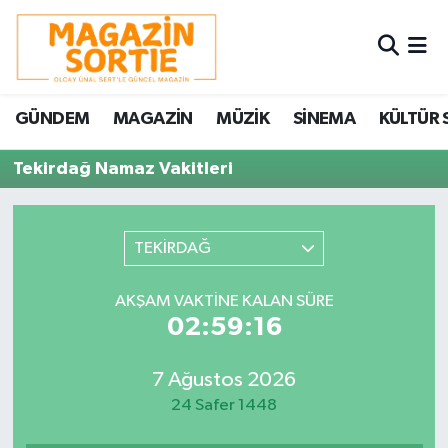
Nöbetçi Eczaneler
GÜNDEM
MAGAZİN
MÜZİK
SİNEMA
KÜLTÜR 
Hava Durumu
Tekirdağ Namaz Vakitleri
Trafik Durumu
Süper Lig Puan Durumu ve Fikstür
TEKİRDAĞ
Tüm Manşetler
AKŞAM VAKTINE KALAN SÜRE
02:59:16
Son Dakika Haberleri
7 Ağustos 2026
Haber Arşivi
24 Safer 1448