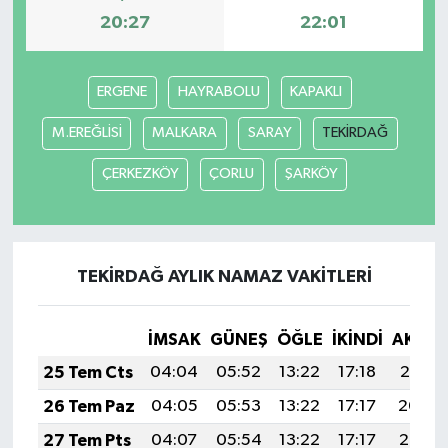
20:27
22:01
ERGENE
HAYRABOLU
KAPAKLI
M.EREĞLİSİ
MALKARA
SARAY
TEKİRDAĞ
ÇERKEZKÖY
ÇORLU
ŞARKÖY
TEKİRDAĞ AYLIK NAMAZ VAKITLERI
İMSAK
GÜNEŞ
ÖĞLE
İKINDI
AKŞA
25 Tem Cts
04:04
05:52
13:22
17:18
20:41
26 Tem Paz
04:05
05:53
13:22
17:17
20:40
27 Tem Pts
04:07
05:54
13:22
17:17
20:39