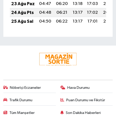
23 Ağu Paz
04:47
06:20
13:18
17:03
20:05
24 Ağu Pts
04:48
06:21
13:17
17:02
20:04
25 Ağu Sal
04:50
06:22
13:17
17:01
20:02
Nöbetçi Eczaneler
Hava Durumu
Trafik Durumu
Puan Durumu ve Fikstür
Tüm Manşetler
Son Dakika Haberleri