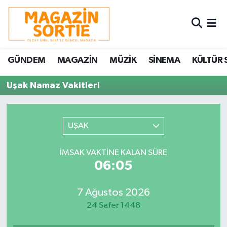
Nöbetçi Eczaneler
GÜNDEM
MAGAZİN
MÜZİK
SİNEMA
KÜLTÜR 
Hava Durumu
Uşak Namaz Vakitleri
Trafik Durumu
Süper Lig Puan Durumu ve Fikstür
UŞAK
Tüm Manşetler
İMSAK VAKTINE KALAN SÜRE
06:05
Son Dakika Haberleri
7 Ağustos 2026
Haber Arşivi
24 Safer 1448