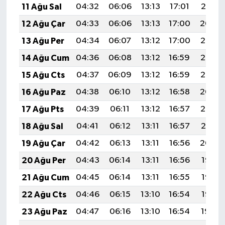
11 Ağu Sal
04:32
06:06
13:13
17:01
20:10
12 Ağu Çar
04:33
06:06
13:13
17:00
20:09
13 Ağu Per
04:34
06:07
13:12
17:00
20:07
14 Ağu Cum
04:36
06:08
13:12
16:59
20:06
15 Ağu Cts
04:37
06:09
13:12
16:59
20:05
16 Ağu Paz
04:38
06:10
13:12
16:58
20:04
17 Ağu Pts
04:39
06:11
13:12
16:57
20:02
18 Ağu Sal
04:41
06:12
13:11
16:57
20:01
19 Ağu Çar
04:42
06:13
13:11
16:56
20:00
20 Ağu Per
04:43
06:14
13:11
16:56
19:58
21 Ağu Cum
04:45
06:14
13:11
16:55
19:57
22 Ağu Cts
04:46
06:15
13:10
16:54
19:56
23 Ağu Paz
04:47
06:16
13:10
16:54
19:54