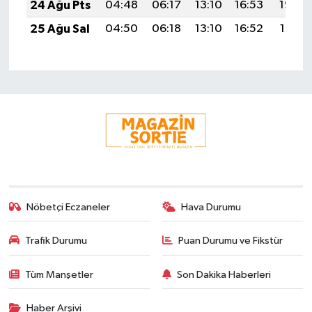
24 Ağu Pts
04:48
06:17
13:10
16:53
19:53
25 Ağu Sal
04:50
06:18
13:10
16:52
19:51
Nöbetçi Eczaneler
Hava Durumu
Trafik Durumu
Puan Durumu ve Fikstür
Tüm Manşetler
Son Dakika Haberleri
Haber Arşivi