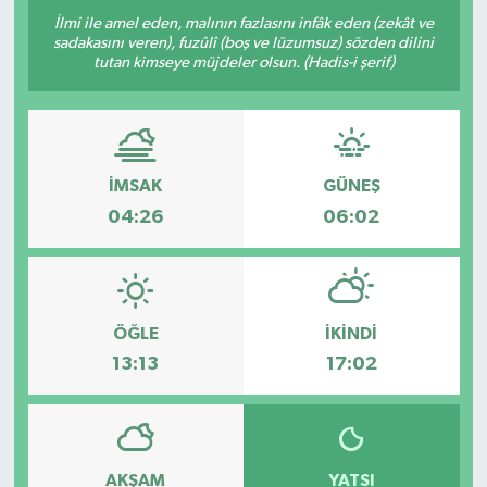
İlmi ile amel eden, malının fazlasını infâk eden (zekât ve
sadakasını veren), fuzûlî (boş ve lüzumsuz) sözden dilini
tutan kimseye müjdeler olsun. (Hadis-i şerif)
İMSAK
GÜNEŞ
04:26
06:02
ÖĞLE
İKINDI
13:13
17:02
AKŞAM
YATSI