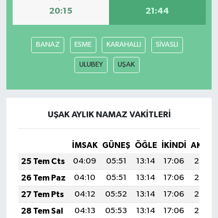
20:15
21:44
BANAZ
ESME
KARAHALLI
SİVASLI
ULUBEY
UŞAK
UŞAK AYLIK NAMAZ VAKITLERI
İMSAK
GÜNEŞ
ÖĞLE
İKINDI
AKŞA
25 Tem Cts
04:09
05:51
13:14
17:06
20:27
26 Tem Paz
04:10
05:51
13:14
17:06
20:26
27 Tem Pts
04:12
05:52
13:14
17:06
20:26
28 Tem Sal
04:13
05:53
13:14
17:06
20:25