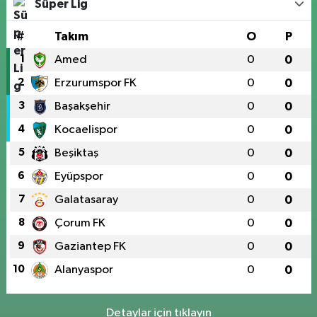
Süper Lig
#
Takım
O
P
1
Amed
0
0
2
Erzurumspor FK
0
0
3
Başakşehir
0
0
4
Kocaelispor
0
0
5
Beşiktaş
0
0
6
Eyüpspor
0
0
7
Galatasaray
0
0
8
Çorum FK
0
0
9
Gaziantep FK
0
0
10
Alanyaspor
0
0
Detaylar için tıklayın