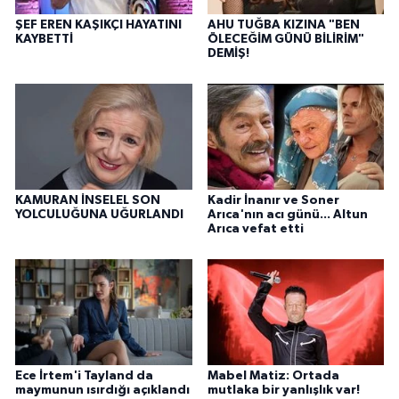
ŞEF EREN KAŞIKÇI HAYATINI
AHU TUĞBA KIZINA "BEN
KAYBETTİ
ÖLECEĞİM GÜNÜ BİLİRİM"
DEMİŞ!
KAMURAN İNSELEL SON
Kadir İnanır ve Soner
YOLCULUĞUNA UĞURLANDI
Arıca'nın acı günü... Altun
Arıca vefat etti
Ece İrtem'i Tayland da
Mabel Matiz: Ortada
maymunun ısırdığı açıklandı
mutlaka bir yanlışlık var!