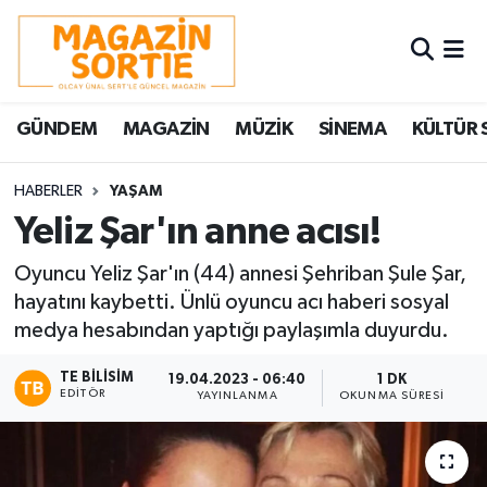
Nöbetçi Eczaneler
GÜNDEM
MAGAZİN
MÜZİK
SİNEMA
KÜLTÜR 
Hava Durumu
Trafik Durumu
HABERLER
YAŞAM
Yeliz Şar'ın anne acısı!
Süper Lig Puan Durumu ve Fikstür
Oyuncu Yeliz Şar'ın (44) annesi Şehriban Şule Şar,
hayatını kaybetti. Ünlü oyuncu acı haberi sosyal
Tüm Manşetler
medya hesabından yaptığı paylaşımla duyurdu.
Son Dakika Haberleri
TE BILISIM
19.04.2023 - 06:40
1 DK
EDITÖR
YAYINLANMA
OKUNMA SÜRESI
Haber Arşivi