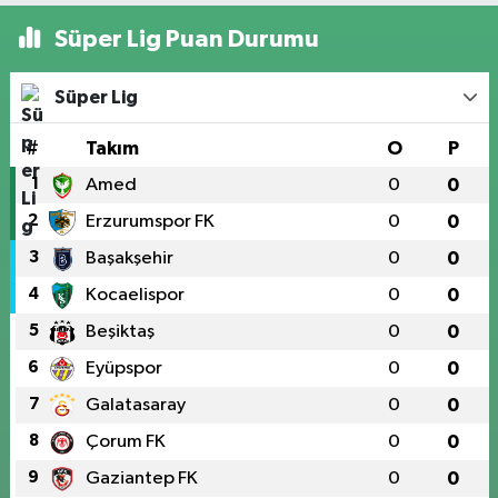
Süper Lig Puan Durumu
Süper Lig
#
Takım
O
P
1
Amed
0
0
2
Erzurumspor FK
0
0
3
Başakşehir
0
0
4
Kocaelispor
0
0
5
Beşiktaş
0
0
6
Eyüpspor
0
0
7
Galatasaray
0
0
8
Çorum FK
0
0
9
Gaziantep FK
0
0