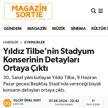
Nöbetçi Eczaneler
GÜNDEM
MAGAZİN
MÜZİK
SİNEMA
KÜLTÜR 
Hava Durumu
Trafik Durumu
HABERLER
ETKİNLİKLER
Yıldız Tilbe'nin Stadyum
Süper Lig Puan Durumu ve Fikstür
Konserinin Detayları
Ortaya Çıktı
Tüm Manşetler
30. Sanat yılını kutlayan Yıldız Tilbe, 9 Haziran
Son Dakika Haberleri
Pazar gecesi Beşiktaş Stadı’nda vereceği büyük
konserin detayları ortaya çıktı.
Haber Arşivi
OLCAY ÜNAL SERT
07.06.2024 - 20:42
11
EDITÖR
YAYINLANMA
PAYLAŞIM