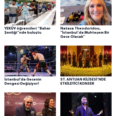
YEKÜV öğrencileri “Bahar
Natasa Theodoridou,
Şenliği”nde buluştu
"İstanbul'da Muhteşem Bir
Gece Olacak"
İstanbul’da Gecenin
ST. ANTUAN KİLİSESİ’NDE
Dengesi Değişiyor!
ETKİLEYİCİ KONSER