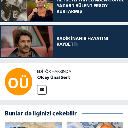
HEYBETLİ'NİN ELİNDEN GÖNÜL
YAZAR'I BÜLENT ERSOY
KURTARMIŞ
KADİR İNANIR HAYATINI
KAYBETTİ
EDITÖR HAKKINDA
Olcay Ünal Sert
Bunlar da ilginizi çekebilir