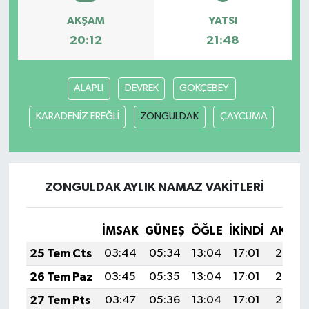
AKŞAM
YATSI
20:12
21:48
ALAPLI
DEVREK
GÖKÇEBEY
KARADENİZ EREĞLİ
ZONGULDAK
ÇAYCUMA
ZONGULDAK AYLIK NAMAZ VAKITLERI
İMSAK
GÜNEŞ
ÖĞLE
İKINDI
AKŞA
25 Tem Cts
03:44
05:34
13:04
17:01
20:25
26 Tem Paz
03:45
05:35
13:04
17:01
20:24
27 Tem Pts
03:47
05:36
13:04
17:01
20:23