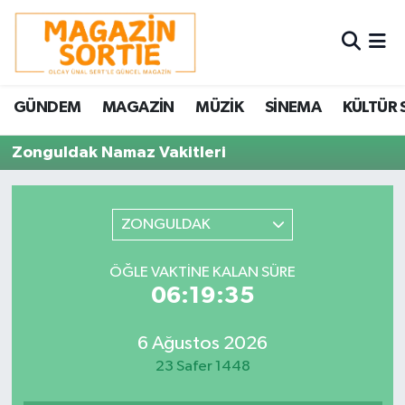
Nöbetçi Eczaneler
GÜNDEM
MAGAZİN
MÜZİK
SİNEMA
KÜLTÜR 
Hava Durumu
Zonguldak Namaz Vakitleri
Trafik Durumu
Süper Lig Puan Durumu ve Fikstür
ZONGULDAK
Tüm Manşetler
ÖĞLE VAKTINE KALAN SÜRE
06:19:35
Son Dakika Haberleri
6 Ağustos 2026
Haber Arşivi
23 Safer 1448