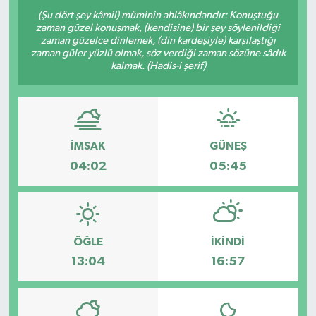
(Şu dört şey kâmil) müminin ahlâkındandır: Konuştuğu
zaman güzel konuşmak, (kendisine) bir şey söylenildiği
zaman güzelce dinlemek, (din kardeşiyle) karşılaştığı
zaman güler yüzlü olmak, söz verdiği zaman sözüne sâdık
kalmak. (Hadis-i şerif)
İMSAK
GÜNEŞ
04:02
05:45
ÖĞLE
İKINDI
13:04
16:57