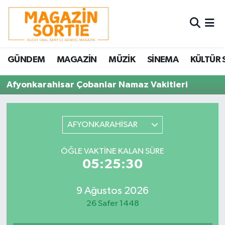
Nöbetçi Eczaneler
GÜNDEM
MAGAZİN
MÜZİK
SİNEMA
KÜLTÜR 
Hava Durumu
Afyonkarahisar Çobanlar Namaz Vakitleri
Trafik Durumu
Süper Lig Puan Durumu ve Fikstür
AFYONKARAHİSAR
Tüm Manşetler
ÖĞLE VAKTINE KALAN SÜRE
05:25:30
Son Dakika Haberleri
9 Ağustos 2026
Haber Arşivi
26 Safer 1448