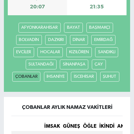
20:07
21:35
AFYONKARAHİSAR
BAYAT
BAŞMAKÇI
BOLVADİN
DAZKIRI
DİNAR
EMİRDAĞ
EVCİLER
HOCALAR
KIZILÖREN
SANDIKLI
SULTANDAĞI
SİNANPAŞA
ÇAY
ÇOBANLAR
İHSANİYE
İSCEHİSAR
ŞUHUT
ÇOBANLAR AYLIK NAMAZ VAKITLERI
İMSAK
GÜNEŞ
ÖĞLE
İKINDI
AKŞA