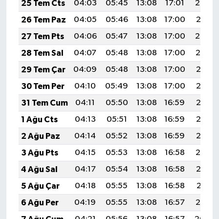
25 Tem Cts
04:03
05:45
13:08
17:01
20:22
26 Tem Paz
04:05
05:46
13:08
17:00
20:21
27 Tem Pts
04:06
05:47
13:08
17:00
20:20
28 Tem Sal
04:07
05:48
13:08
17:00
20:19
29 Tem Çar
04:09
05:48
13:08
17:00
20:18
30 Tem Per
04:10
05:49
13:08
17:00
20:17
31 Tem Cum
04:11
05:50
13:08
16:59
20:17
1 Ağu Cts
04:13
05:51
13:08
16:59
20:16
2 Ağu Paz
04:14
05:52
13:08
16:59
20:15
3 Ağu Pts
04:15
05:53
13:08
16:58
20:14
4 Ağu Sal
04:17
05:54
13:08
16:58
20:12
5 Ağu Çar
04:18
05:55
13:08
16:58
20:11
6 Ağu Per
04:19
05:55
13:08
16:57
20:10