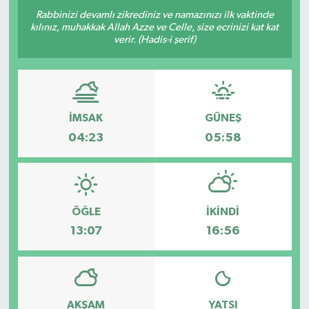
Rabbinizi devamlı zikrediniz ve namazınızı ilk vaktinde
kılınız, muhakkak Allah Azze ve Celle, size ecrinizi kat kat
verir. (Hadis-i şerif)
İMSAK
GÜNEŞ
04:23
05:58
ÖĞLE
İKINDI
13:07
16:56
AKŞAM
YATSI