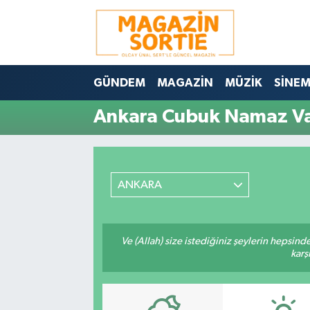
Nöbetçi Eczaneler
GÜNDEM
MAGAZİN
MÜZİK
SİNE
Hava Durumu
Ankara Cubuk Namaz Vak
Trafik Durumu
Süper Lig Puan Durumu ve Fikstür
ANKARA
Tüm Manşetler
Son Dakika Haberleri
Ve (Allah) size istediğiniz şeylerin hepsind
karş
Haber Arşivi