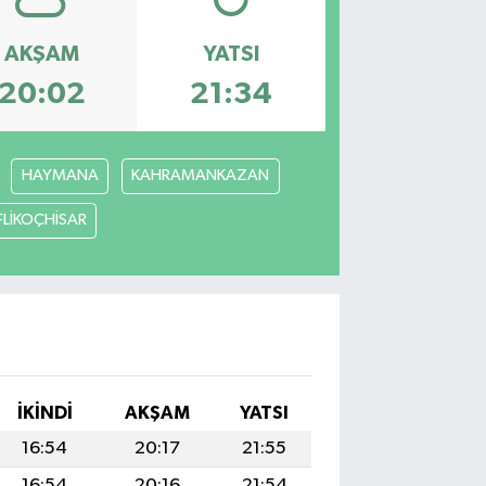
AKŞAM
YATSI
20:02
21:34
HAYMANA
KAHRAMANKAZAN
FLİKOÇHİSAR
İKINDI
AKŞAM
YATSI
16:54
20:17
21:55
16:54
20:16
21:54