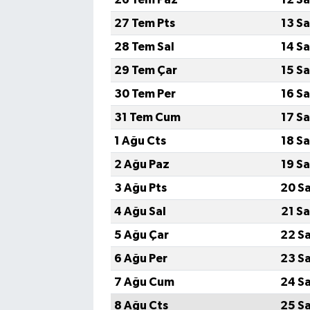
27 Tem Pts
13 S
28 Tem Sal
14 S
29 Tem Çar
15 S
30 Tem Per
16 S
31 Tem Cum
17 S
1 Ağu Cts
18 S
2 Ağu Paz
19 S
3 Ağu Pts
20 S
4 Ağu Sal
21 S
5 Ağu Çar
22 S
6 Ağu Per
23 S
7 Ağu Cum
24 S
8 Ağu Cts
25 S