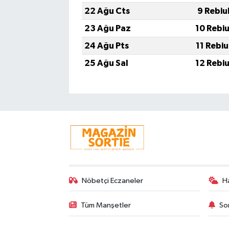
22 Ağu Cts
9 Rebiu
23 Ağu Paz
10 Rebi
24 Ağu Pts
11 Rebi
25 Ağu Sal
12 Rebi
Nöbetçi Eczaneler
H
Tüm Manşetler
So