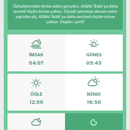
Günahlarından tevbe eden gençten, Allâhü Teâlâ'ya daha
sevimli hiçbir kimse yoktur. Günah işlemeye devam eden
yaşlıdan da, Allâhü Teâlâ'ya daha sevimsiz hiçbir kimse
yoktur. (Hadis-i şerif)
İMSAK
GÜNEŞ
04:07
05:45
ÖĞLE
İKINDI
12:59
16:50