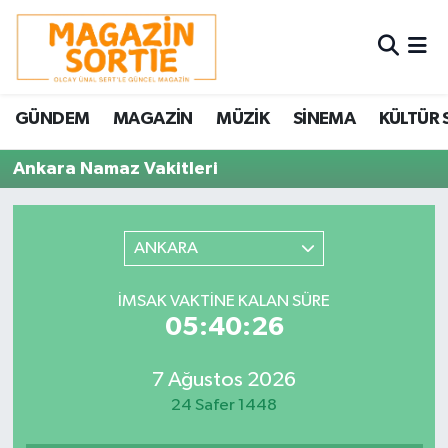
Nöbetçi Eczaneler
GÜNDEM
MAGAZİN
MÜZİK
SİNEMA
KÜLTÜR 
Hava Durumu
Ankara Namaz Vakitleri
Trafik Durumu
Süper Lig Puan Durumu ve Fikstür
ANKARA
Tüm Manşetler
İMSAK VAKTINE KALAN SÜRE
05:40:26
Son Dakika Haberleri
7 Ağustos 2026
Haber Arşivi
24 Safer 1448