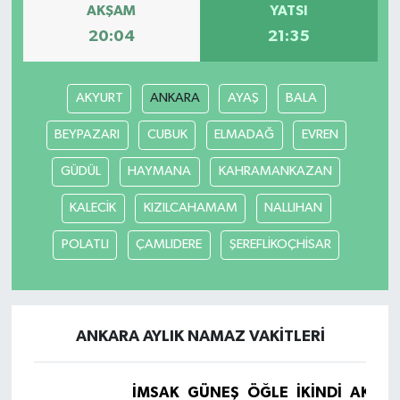
AKŞAM
YATSI
20:04
21:35
AKYURT
ANKARA
AYAŞ
BALA
BEYPAZARI
CUBUK
ELMADAĞ
EVREN
GÜDÜL
HAYMANA
KAHRAMANKAZAN
KALECİK
KIZILCAHAMAM
NALLIHAN
POLATLI
ÇAMLIDERE
ŞEREFLİKOÇHİSAR
ANKARA AYLIK NAMAZ VAKITLERI
İMSAK
GÜNEŞ
ÖĞLE
İKINDI
AKŞA