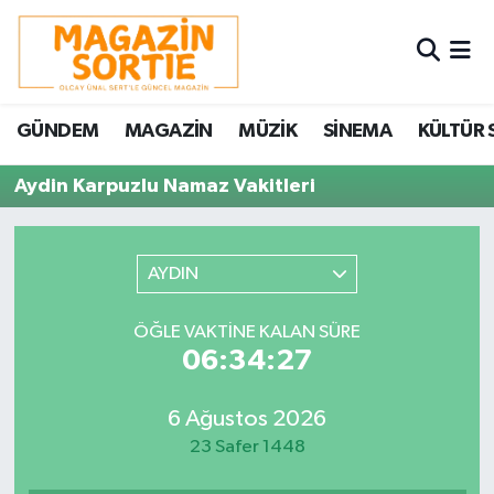
Nöbetçi Eczaneler
GÜNDEM
MAGAZİN
MÜZİK
SİNEMA
KÜLTÜR 
Hava Durumu
Aydin Karpuzlu Namaz Vakitleri
Trafik Durumu
Süper Lig Puan Durumu ve Fikstür
AYDIN
Tüm Manşetler
ÖĞLE VAKTINE KALAN SÜRE
06:34:27
Son Dakika Haberleri
6 Ağustos 2026
Haber Arşivi
23 Safer 1448