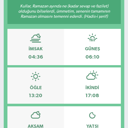
Kullar, Ramazan ayında ne (kadar sevap ve fazilet)
olduğunu bilselerdi, ümmetim, senenin tamamının
Ramazan olmasını temenni ederdi. (Hadis-i şerif)
İMSAK
GÜNEŞ
04:36
06:10
ÖĞLE
İKINDI
13:20
17:08
AKŞAM
YATSI