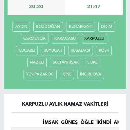
20:20
21:47
AYDIN
BOZDOĞAN
BUHARKENT
DİDİM
GERMENCİK
KARACASU
KARPUZLU
KOÇARLI
KUYUCAK
KUŞADASI
KÖŞK
NAZİLLİ
SULTANHİSAR
SÖKE
YENİPAZAR (A)
ÇİNE
İNCİRLİOVA
KARPUZLU AYLIK NAMAZ VAKITLERI
İMSAK
GÜNEŞ
ÖĞLE
İKINDI
AKŞA