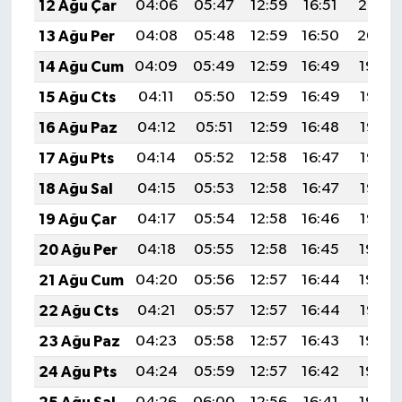
12 Ağu Çar
04:06
05:47
12:59
16:51
20:02
13 Ağu Per
04:08
05:48
12:59
16:50
20:00
14 Ağu Cum
04:09
05:49
12:59
16:49
19:59
15 Ağu Cts
04:11
05:50
12:59
16:49
19:58
16 Ağu Paz
04:12
05:51
12:59
16:48
19:56
17 Ağu Pts
04:14
05:52
12:58
16:47
19:55
18 Ağu Sal
04:15
05:53
12:58
16:47
19:53
19 Ağu Çar
04:17
05:54
12:58
16:46
19:52
20 Ağu Per
04:18
05:55
12:58
16:45
19:50
21 Ağu Cum
04:20
05:56
12:57
16:44
19:49
22 Ağu Cts
04:21
05:57
12:57
16:44
19:47
23 Ağu Paz
04:23
05:58
12:57
16:43
19:46
24 Ağu Pts
04:24
05:59
12:57
16:42
19:44