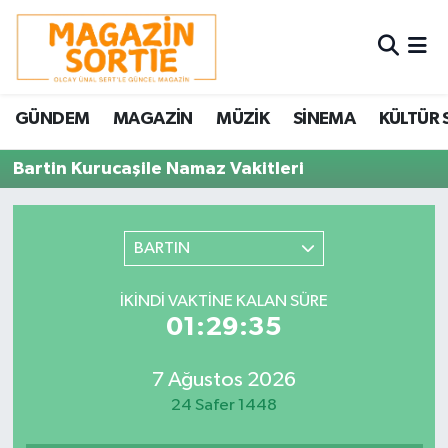
Nöbetçi Eczaneler
GÜNDEM
MAGAZİN
MÜZİK
SİNEMA
KÜLTÜR 
Hava Durumu
Bartin Kurucaşile Namaz Vakitleri
Trafik Durumu
Süper Lig Puan Durumu ve Fikstür
BARTIN
Tüm Manşetler
İKINDI VAKTINE KALAN SÜRE
01:29:35
Son Dakika Haberleri
7 Ağustos 2026
Haber Arşivi
24 Safer 1448