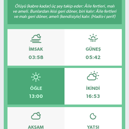
Ölüyü (kabre kadar) üç şey takip eder: Âile fertleri, malı
ve ameli. Bunlardan ikisi geri döner, biri kalır: Âile fertleri
ve malı geri döner, ameli (kendisiyle) kalır. (Hadis-i şerif)
İMSAK
GÜNEŞ
03:58
05:42
ÖĞLE
İKINDI
13:00
16:53
AKŞAM
YATSI