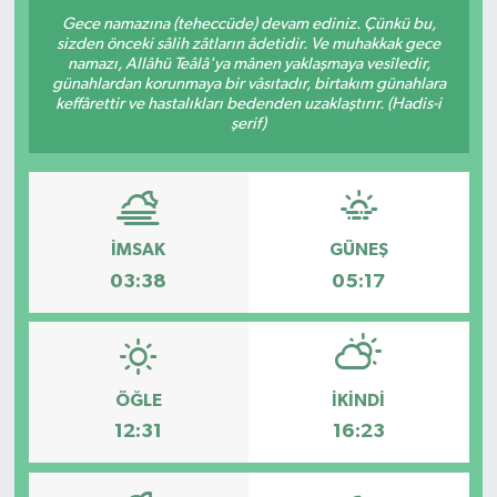
Gece namazına (teheccüde) devam ediniz. Çünkü bu,
sizden önceki sâlih zâtların âdetidir. Ve muhakkak gece
namazı, Allâhü Teâlâ'ya mânen yaklaşmaya vesîledir,
günahlardan korunmaya bir vâsıtadır, birtakım günahlara
keffârettir ve hastalıkları bedenden uzaklaştırır. (Hadis-i
şerif)
İMSAK
GÜNEŞ
03:38
05:17
ÖĞLE
İKINDI
12:31
16:23