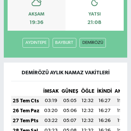
AKŞAM
YATSI
19:36
21:08
AYDINTEPE
BAYBURT
DEMİRÖZÜ
DEMİRÖZÜ AYLIK NAMAZ VAKITLERI
İMSAK
GÜNEŞ
ÖĞLE
İKINDI
AKŞA
25 Tem Cts
03:19
05:05
12:32
16:27
19:49
26 Tem Paz
03:20
05:06
12:32
16:27
19:48
27 Tem Pts
03:22
05:07
12:32
16:26
19:47
28 Tem Sal
03:23
05:08
12:32
16:26
19:46