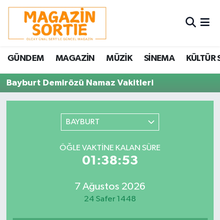
Nöbetçi Eczaneler
GÜNDEM
MAGAZİN
MÜZİK
SİNEMA
KÜLTÜR 
Hava Durumu
Bayburt Demirözü Namaz Vakitleri
Trafik Durumu
Süper Lig Puan Durumu ve Fikstür
BAYBURT
Tüm Manşetler
ÖĞLE VAKTINE KALAN SÜRE
01:38:53
Son Dakika Haberleri
7 Ağustos 2026
Haber Arşivi
24 Safer 1448