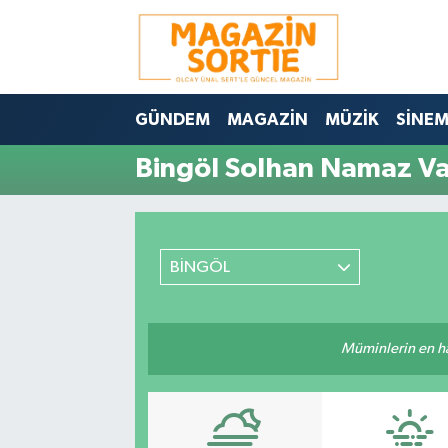
Nöbetçi Eczaneler
GÜNDEM
MAGAZİN
MÜZİK
SİNE
Hava Durumu
Bingöl Solhan Namaz Vak
Trafik Durumu
Süper Lig Puan Durumu ve Fikstür
BİNGÖL
Tüm Manşetler
Son Dakika Haberleri
Müminlerin en hayı
Haber Arşivi