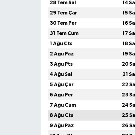
28 Tem Sal
14 S
29 Tem Çar
15 S
30 Tem Per
16 S
31 Tem Cum
17 S
1 Ağu Cts
18 S
2 Ağu Paz
19 S
3 Ağu Pts
20 Sa
4 Ağu Sal
21 S
5 Ağu Çar
22 Sa
6 Ağu Per
23 Sa
7 Ağu Cum
24 Sa
8 Ağu Cts
25 Sa
9 Ağu Paz
26 Sa