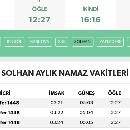
ÖĞLE
İKINDI
12:27
16:16
BİNGÖL
KARLIOVA
KİGI
SOLHAN
YAYLADERE
SOLHAN AYLIK NAMAZ VAKITLERI
İCRİ
İMSAK
GÜNEŞ
ÖĞLE
afer 1448
03:21
05:03
12:27
afer 1448
03:22
05:04
12:27
afer 1448
03:24
05:05
12:27