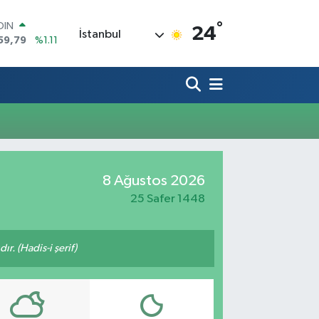
OIN
°
24
İstanbul
59,79
%1.11
AR
436
%0.18
O
510
%0.32
LİN
811
%0.38
 ALTIN
.55
%0.03
100
8 Ağustos 2026
79
%-14
25 Safer 1448
ır. (Hadis-i şerif)