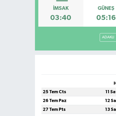
İMSAK
GÜNEŞ
03:40
05:16
ADAKLI
H
25 Tem Cts
11 S
26 Tem Paz
12 S
27 Tem Pts
13 S