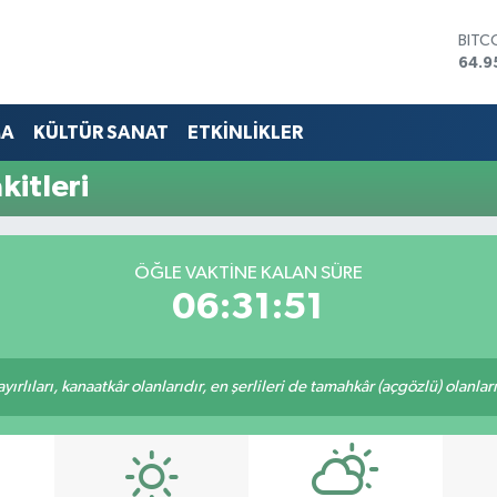
BITC
64.9
DOL
47,7
EUR
MA
KÜLTÜR SANAT
ETKİNLİKLER
55,2
STER
itleri
64,4
GRAM
6660
BİST
ÖĞLE VAKTINE KALAN SÜRE
13.7
06:31:50
rlıları, kanaatkâr olanlarıdır, en şerlileri de tamahkâr (açgözlü) olanlarıd