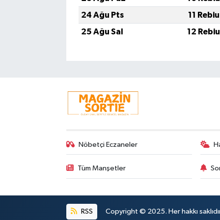
24 Ağu Pts
11 Rebi
25 Ağu Sal
12 Rebi
Nöbetçi Eczaneler
H
Tüm Manşetler
So
RSS
Copyright © 2025. Her hakkı saklıdır