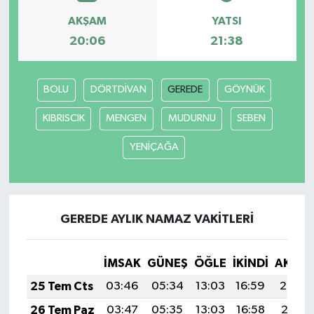
AKŞAM
YATSI
20:06
21:38
BOLU
DÖRTDİVAN
GEREDE
GÖYNÜK
KIBRISCIK
MENGEN
MUDURNU
SEBEN
YENİÇAĞA
GEREDE AYLIK NAMAZ VAKITLERI
İMSAK
GÜNEŞ
ÖĞLE
İKINDI
AKŞA
25 Tem Cts
03:46
05:34
13:03
16:59
20:22
26 Tem Paz
03:47
05:35
13:03
16:58
20:21