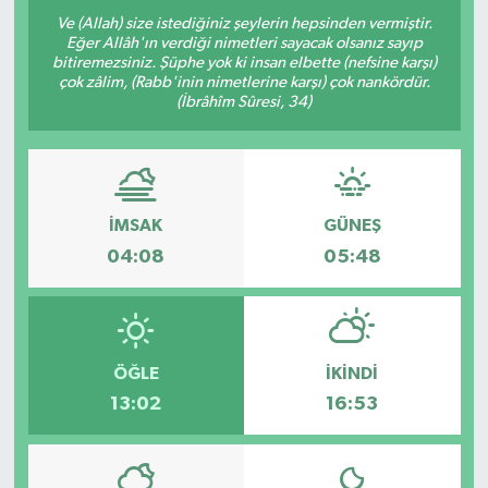
Ve (Allah) size istediğiniz şeylerin hepsinden vermiştir.
Eğer Allâh'ın verdiği nimetleri sayacak olsanız sayıp
bitiremezsiniz. Şüphe yok ki insan elbette (nefsine karşı)
çok zâlim, (Rabb'inin nimetlerine karşı) çok nankördür.
(İbrâhîm Sûresi, 34)
İMSAK
GÜNEŞ
04:08
05:48
ÖĞLE
İKINDI
13:02
16:53