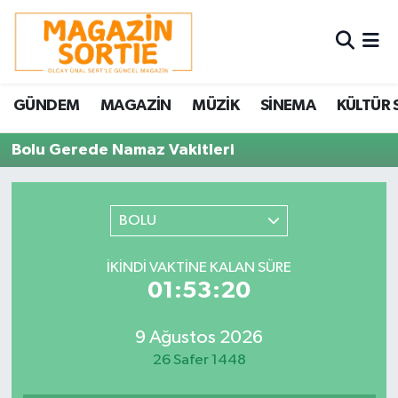
Nöbetçi Eczaneler
GÜNDEM
MAGAZİN
MÜZİK
SİNEMA
KÜLTÜR 
Hava Durumu
Bolu Gerede Namaz Vakitleri
Trafik Durumu
Süper Lig Puan Durumu ve Fikstür
BOLU
Tüm Manşetler
İKINDI VAKTINE KALAN SÜRE
01:53:20
Son Dakika Haberleri
9 Ağustos 2026
Haber Arşivi
26 Safer 1448