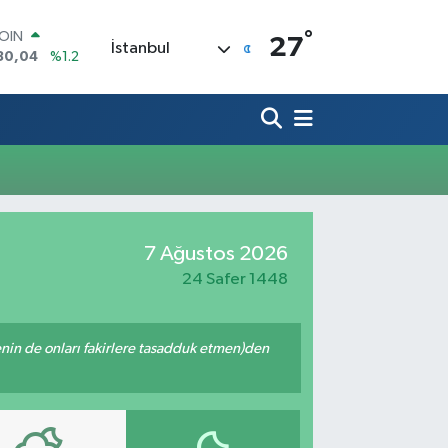
COIN
°
27
İstanbul
30,04
%1.2
AR
7106
%0.17
O
1652
%0.27
RLİN
4046
%0.35
M ALTIN
8.99
%2.59
T100
7 Ağustos 2026
73
%-19
24 Safer 1448
 senin de onları fakirlere tasadduk etmen)den