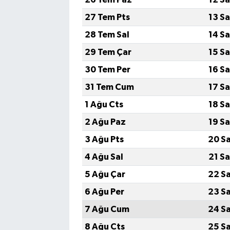
27 Tem Pts
13 S
28 Tem Sal
14 S
29 Tem Çar
15 S
30 Tem Per
16 S
31 Tem Cum
17 S
1 Ağu Cts
18 S
2 Ağu Paz
19 S
3 Ağu Pts
20 S
4 Ağu Sal
21 S
5 Ağu Çar
22 S
6 Ağu Per
23 S
7 Ağu Cum
24 S
8 Ağu Cts
25 S