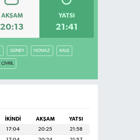
AKŞAM
YATSI
20:13
21:41
İ
GÜNEY
HONAZ
KALE
ÇİVRİL
İKINDI
AKŞAM
YATSI
17:04
20:25
21:58
17:04
20:24
21:57