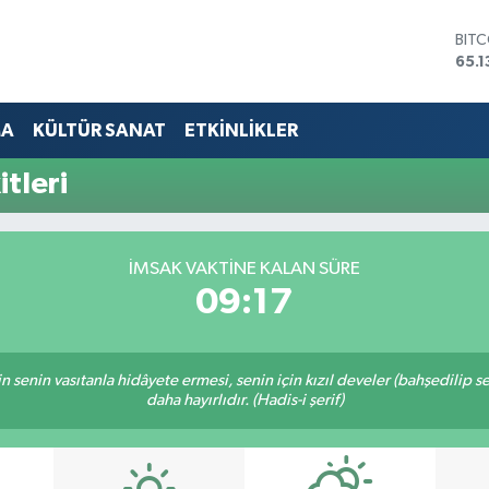
BIT
65.1
DOL
47,
EUR
MA
KÜLTÜR SANAT
ETKİNLİKLER
55,
STE
tleri
64,
GRA
664
BİS
İMSAK VAKTINE KALAN SÜRE
13.7
09:16
inin senin vasıtanla hidâyete ermesi, senin için kızıl develer (bahşedilip
daha hayırlıdır. (Hadis-i şerif)