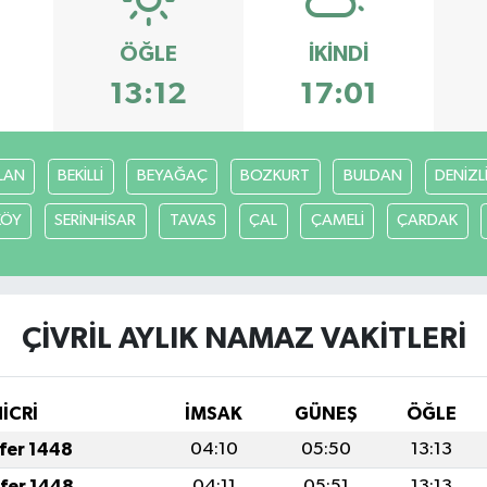
ÖĞLE
İKINDI
13:12
17:01
LAN
BEKİLLİ
BEYAĞAÇ
BOZKURT
BULDAN
DENİZL
KÖY
SERİNHİSAR
TAVAS
ÇAL
ÇAMELİ
ÇARDAK
ÇİVRİL AYLIK NAMAZ VAKITLERI
HİCRİ
İMSAK
GÜNEŞ
ÖĞLE
afer 1448
04:10
05:50
13:13
afer 1448
04:11
05:51
13:13