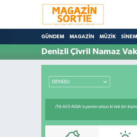
Nöbetçi Eczaneler
GÜNDEM
MAGAZİN
MÜZİK
SİNE
Hava Durumu
Denizli Çivril Namaz Vaki
Trafik Durumu
Süper Lig Puan Durumu ve Fikstür
DENİZLİ
Tüm Manşetler
Son Dakika Haberleri
(Yâ Ali!) Allâh'a yemin olsun ki tek bir kiş
Haber Arşivi