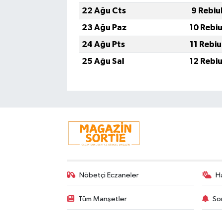
22 Ağu Cts
9 Rebiu
23 Ağu Paz
10 Rebi
24 Ağu Pts
11 Rebi
25 Ağu Sal
12 Rebi
Nöbetçi Eczaneler
H
Tüm Manşetler
So