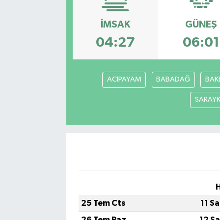
İMSAK
GÜNEŞ
04:27
06:01
ACIPAYAM
BABADAĞ
BAK
SARAY
25 Tem Cts
11 S
26 Tem Paz
12 S