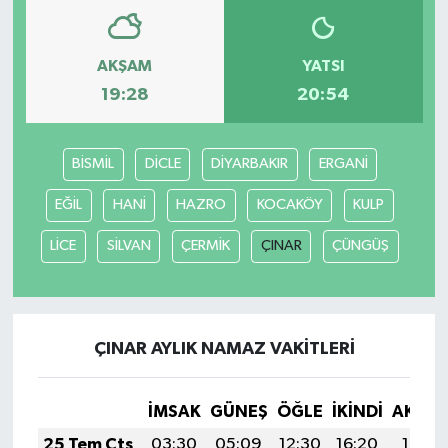
AKŞAM
YATSI
19:28
20:54
BİSMİL
DİCLE
DİYARBAKIR
ERGANİ
EĞİL
HANİ
HAZRO
KOCAKÖY
KULP
LİCE
SİLVAN
ÇERMİK
ÇINAR
ÇÜNGÜŞ
ÇINAR AYLIK NAMAZ VAKITLERI
İMSAK
GÜNEŞ
ÖĞLE
İKINDI
AKŞA
25 Tem Cts
03:30
05:09
12:30
16:20
19:41