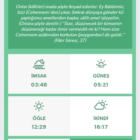
Onlar (kâfirler) orada şöyle feryad ederler: Ey Rabbimiz,
bizi (Cehennem'den) çıkar, (tekrar dünyaya gönder ki)
yaptığımız amellerden başka; sâlih amel işleyelim.
(Onlara şöyle denilir:) "Size, düşünecek bir kimsenin
düşüneceği kadar ömür vermedik mi ki? Hem size
Cehennem azâbından korkutan (peygamber) de geldi."
(Fâtır Sûresi, 37)
İMSAK
GÜNEŞ
03:48
05:21
ÖĞLE
İKINDI
12:29
16:17