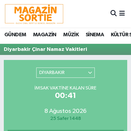
Nöbetçi Eczaneler
GÜNDEM
MAGAZİN
MÜZİK
SİNEMA
KÜLTÜR 
Hava Durumu
Diyarbakir Çinar Namaz Vakitleri
Trafik Durumu
Süper Lig Puan Durumu ve Fikstür
DİYARBAKIR
Tüm Manşetler
İMSAK VAKTINE KALAN SÜRE
00:41
Son Dakika Haberleri
8 Ağustos 2026
Haber Arşivi
25 Safer 1448