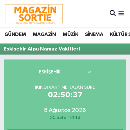
Nöbetçi Eczaneler
GÜNDEM
MAGAZİN
MÜZİK
SİNEMA
KÜLTÜR 
Hava Durumu
Eskişehir Alpu Namaz Vakitleri
Trafik Durumu
Süper Lig Puan Durumu ve Fikstür
ESKİŞEHİR
Tüm Manşetler
İKINDI VAKTINE KALAN SÜRE
02:50:37
Son Dakika Haberleri
8 Ağustos 2026
Haber Arşivi
25 Safer 1448