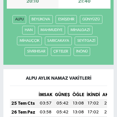
20:10
21:40
ALPU
BEYLİKOVA
ESKİŞEHİR
GÜNYÜZÜ
HAN
MAHMUDİYE
MİHALGAZİ
MİHALIÇÇIK
SARICAKAYA
SEYİTGAZİ
SİVRİHİSAR
ÇİFTELER
İNÖNÜ
ALPU AYLIK NAMAZ VAKITLERI
İMSAK
GÜNEŞ
ÖĞLE
İKINDI
AKŞA
25 Tem Cts
03:57
05:42
13:08
17:02
20:24
26 Tem Paz
03:58
05:42
13:08
17:02
20:23