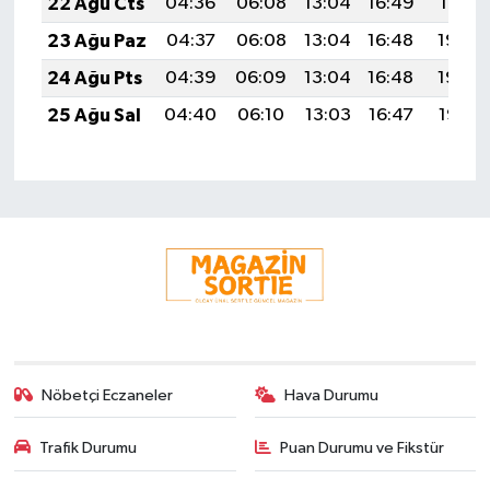
22 Ağu Cts
04:36
06:08
13:04
16:49
19:51
23 Ağu Paz
04:37
06:08
13:04
16:48
19:49
24 Ağu Pts
04:39
06:09
13:04
16:48
19:48
25 Ağu Sal
04:40
06:10
13:03
16:47
19:47
Nöbetçi Eczaneler
Hava Durumu
Trafik Durumu
Puan Durumu ve Fikstür