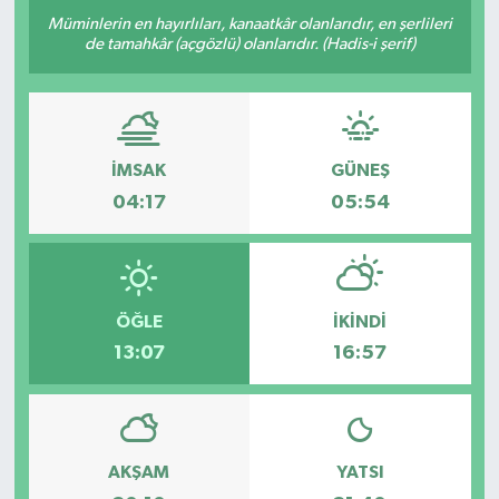
Müminlerin en hayırlıları, kanaatkâr olanlarıdır, en şerlileri
de tamahkâr (açgözlü) olanlarıdır. (Hadis-i şerif)
İMSAK
GÜNEŞ
04:17
05:54
ÖĞLE
İKINDI
13:07
16:57
AKŞAM
YATSI