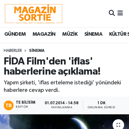
Nöbetçi Eczaneler
GÜNDEM
MAGAZİN
MÜZİK
SİNEMA
KÜLTÜR 
Hava Durumu
Trafik Durumu
HABERLER
SİNEMA
FİDA Film'den 'iflas'
Süper Lig Puan Durumu ve Fikstür
haberlerine açıklama!
Tüm Manşetler
Yapım şirketi, 'iflas erteleme istediği' yönündeki
haberlere cevap verdi.
Son Dakika Haberleri
TE BILISIM
01.07.2014 - 14:58
1 DK
EDITÖR
YAYINLANMA
OKUNMA SÜRESI
Haber Arşivi