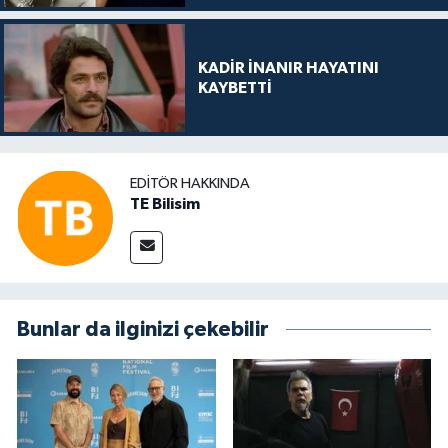
KADİR İNANIR HAYATINI
KAYBETTİ
EDITÖR HAKKINDA
TE Bilisim
Bunlar da ilginizi çekebilir