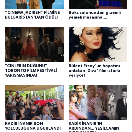
“CINEMA JAZIREH” FİLMİNE
Boks salonundan gizemli
BULGARİSTAN'DAN ÖDÜL!
yemek masasına....
"CİNLERİN DÜĞÜNÜ"
Bülent Ersoy'un hayatını
TORONTO FİLM FESTİVALİ
anlatan 'Diva' filmi startı
YARIŞMASINDA!
veriyor!
KADİR İNANIR SON
KADİR İNANIR'IN
YOLCULUĞUNA UĞURLANDI
ARDINDAN... YEŞİLÇAMIN