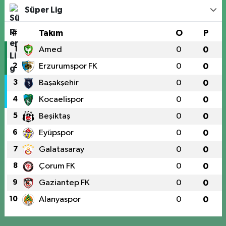
Süper Lig
#
Takım
O
P
1
Amed
0
0
2
Erzurumspor FK
0
0
3
Başakşehir
0
0
4
Kocaelispor
0
0
5
Beşiktaş
0
0
6
Eyüpspor
0
0
7
Galatasaray
0
0
8
Çorum FK
0
0
9
Gaziantep FK
0
0
10
Alanyaspor
0
0