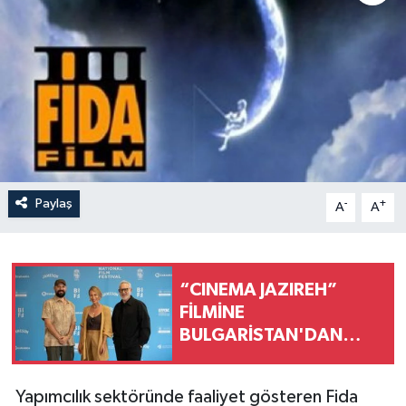
Paylaş
-
+
A
A
“CINEMA JAZIREH”
FİLMİNE
BULGARİSTAN'DAN
ÖDÜL!
Yapımcılık sektöründe faaliyet gösteren Fida