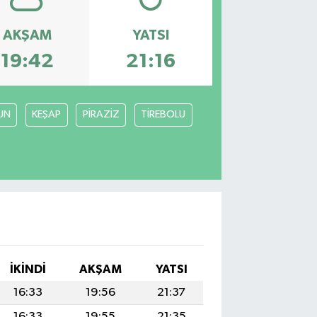
AKŞAM
YATSI
19:42
21:16
UN
KEŞAP
PİRAZİZ
TİREBOLU
İKINDI
AKŞAM
YATSI
16:33
19:56
21:37
16:33
19:55
21:35