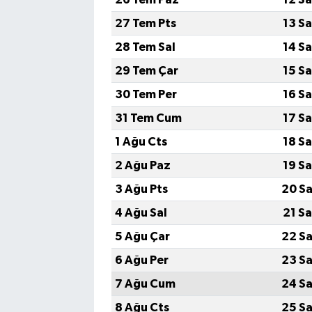
27 Tem Pts
13 S
28 Tem Sal
14 S
29 Tem Çar
15 S
30 Tem Per
16 S
31 Tem Cum
17 S
1 Ağu Cts
18 S
2 Ağu Paz
19 S
3 Ağu Pts
20 Sa
4 Ağu Sal
21 S
5 Ağu Çar
22 Sa
6 Ağu Per
23 Sa
7 Ağu Cum
24 Sa
8 Ağu Cts
25 Sa