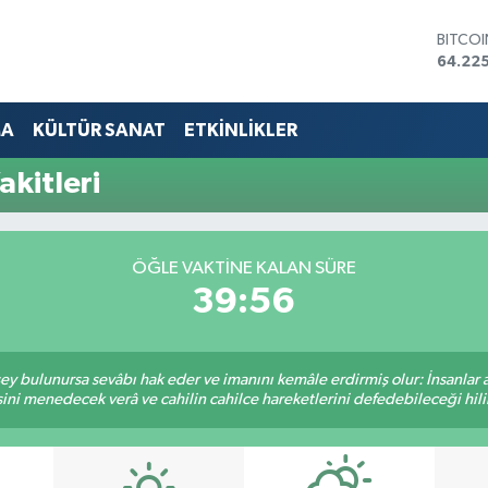
BITCO
64.225
DOLA
47,714
EURO
MA
KÜLTÜR SANAT
ETKİNLİKLER
55,03
STERLİ
kitleri
64,24
GRAM 
6510.
BİST1
ÖĞLE VAKTINE KALAN SÜRE
13.799
39:55
 şey bulunursa sevâbı hak eder ve imanını kemâle erdirmiş olur: İnsanlar 
ini menedecek verâ ve cahilin cahilce hareketlerini defedebileceği hili