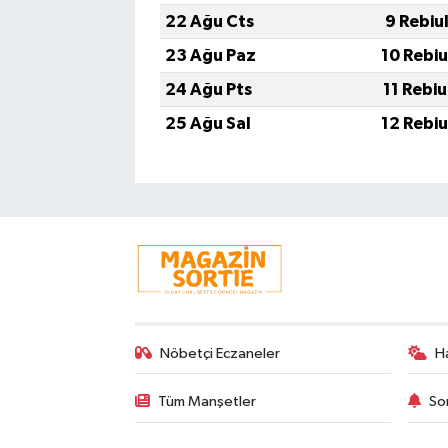
22 Ağu Cts
9 Rebiu
23 Ağu Paz
10 Rebi
24 Ağu Pts
11 Rebi
25 Ağu Sal
12 Rebi
Nöbetçi Eczaneler
H
Tüm Manşetler
So