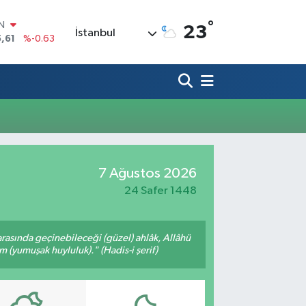
°
IN
23
İstanbul
,61
%-0.63
R
3
%0.16
17
%-0.02
N
63
%0.07
ALTIN
40
%0.45
00
7 Ağustos 2026
%70
24 Safer 1448
arasında geçinebileceği (güzel) ahlâk, Allâhü
m (yumuşak huyluluk)." (Hadis-i şerif)