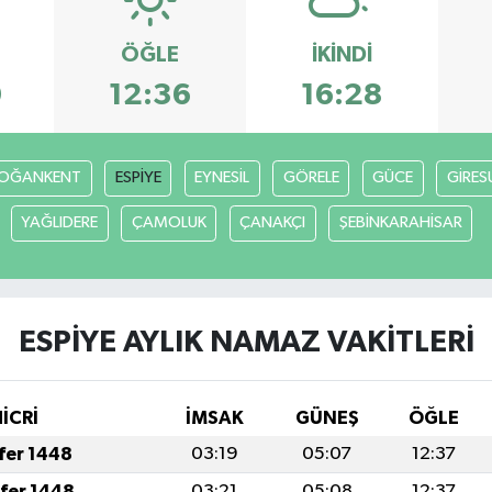
ÖĞLE
İKINDI
0
12:36
16:28
OĞANKENT
ESPİYE
EYNESİL
GÖRELE
GÜCE
GİRES
YAĞLIDERE
ÇAMOLUK
ÇANAKÇI
ŞEBİNKARAHİSAR
ESPİYE AYLIK NAMAZ VAKITLERI
İCRİ
İMSAK
GÜNEŞ
ÖĞLE
afer 1448
03:19
05:07
12:37
afer 1448
03:21
05:08
12:37