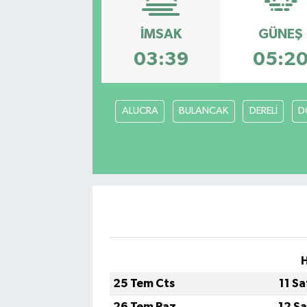
İMSAK
GÜNEŞ
03:39
05:2
ALUCRA
BULANCAK
DERELİ
D
H
25 Tem Cts
11 S
26 Tem Paz
12 S