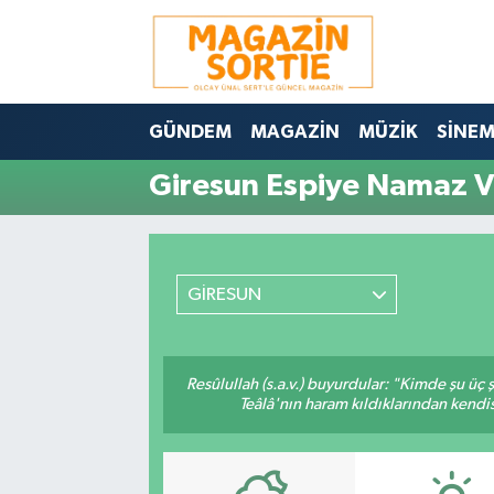
Nöbetçi Eczaneler
GÜNDEM
MAGAZİN
MÜZİK
SİNE
Hava Durumu
Giresun Espiye Namaz Va
Trafik Durumu
Süper Lig Puan Durumu ve Fikstür
GİRESUN
Tüm Manşetler
Son Dakika Haberleri
Resûlullah (s.a.v.) buyurdular: "Kimde şu üç
Teâlâ'nın haram kıldıklarından kendis
Haber Arşivi