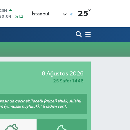
°
COIN
25
İstanbul
130,04
%1.2
AR
7436
%0.18
O
2510
%0.32
RLİN
4811
%0.38
M ALTIN
8.99
%2.59
T100
8 Ağustos 2026
73
%-19
25 Safer 1448
arasında geçinebileceği (güzel) ahlâk, Allâhü
m (yumuşak huyluluk)." (Hadis-i şerif)