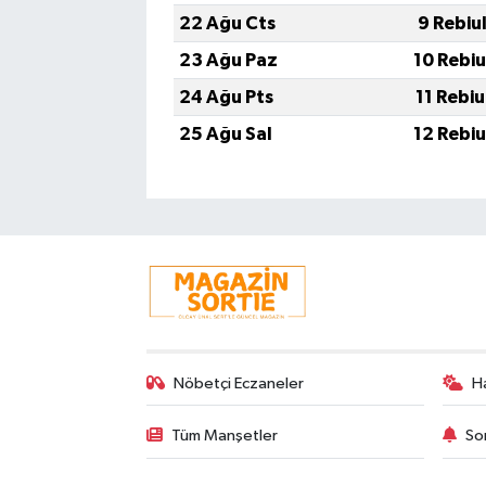
22 Ağu Cts
9 Rebiu
23 Ağu Paz
10 Rebi
24 Ağu Pts
11 Rebi
25 Ağu Sal
12 Rebi
Nöbetçi Eczaneler
H
Tüm Manşetler
So