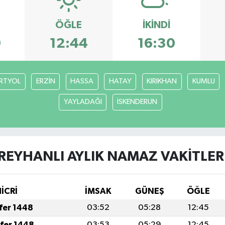
ÖĞLE
İKINDI
9
12:44
16:30
RTYOL
ERZİN
HASSA
HATAY
KIRIKHAN
KUMLU
YAYLADAĞI
İSKENDERUN
REYHANLI AYLIK NAMAZ VAKITLER
İCRİ
İMSAK
GÜNEŞ
ÖĞLE
afer 1448
03:52
05:28
12:45
afer 1448
03:53
05:29
12:45