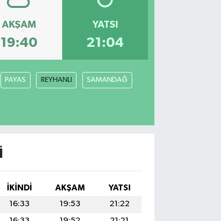
AKŞAM
YATSI
19:40
21:04
PAYAS
REYHANLI
SAMANDAĞ
I
İKINDI
AKŞAM
YATSI
16:33
19:53
21:22
16:33
19:52
21:21