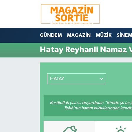
Nöbetçi Eczaneler
GÜNDEM
MAGAZİN
MÜZİK
SİNE
Hava Durumu
Hatay Reyhanli Namaz V
Trafik Durumu
Süper Lig Puan Durumu ve Fikstür
HATAY
Tüm Manşetler
Son Dakika Haberleri
Resûlullah (s.a.v.) buyurdular: "Kimde şu üç
Teâlâ'nın haram kıldıklarından kendis
Haber Arşivi