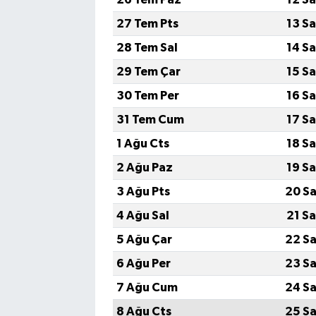
27 Tem Pts
13 S
28 Tem Sal
14 S
29 Tem Çar
15 S
30 Tem Per
16 S
31 Tem Cum
17 S
1 Ağu Cts
18 S
2 Ağu Paz
19 S
3 Ağu Pts
20 Sa
4 Ağu Sal
21 S
5 Ağu Çar
22 Sa
6 Ağu Per
23 Sa
7 Ağu Cum
24 Sa
8 Ağu Cts
25 Sa