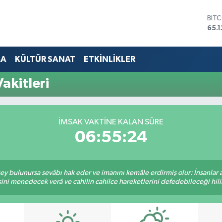
BIT
65.
DOL
47,
EUR
MA
KÜLTÜR SANAT
ETKİNLİKLER
55,
STE
akitleri
64,
GRA
664
BİS
İMSAK VAKTINE KALAN SÜRE
13.7
06:55:23
 şey bulunursa sevâbı hak eder ve imanını kemâle erdirmiş olur: İnsanlar 
ini menedecek verâ ve cahilin cahilce hareketlerini defedebileceği hili