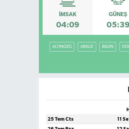
İMSAK
GÜNEŞ
04:09
05:3
ALTINÖZÜ
ARSUZ
BELEN
DÖ
H
25 Tem Cts
11 S
26 Tem Paz
12 S