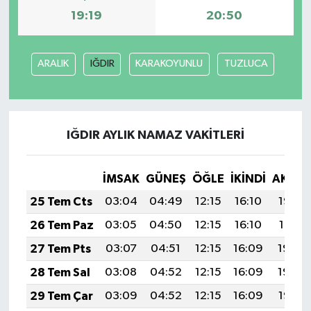
19:19
20:50
ARALIK
IĞDIR
KARAKOYUNLU
TUZLUCA
IĞDIR AYLIK NAMAZ VAKITLERI
İMSAK
GÜNEŞ
ÖĞLE
İKINDI
AKŞA
25 Tem Cts
03:04
04:49
12:15
16:10
19:32
26 Tem Paz
03:05
04:50
12:15
16:10
19:31
27 Tem Pts
03:07
04:51
12:15
16:09
19:30
28 Tem Sal
03:08
04:52
12:15
16:09
19:29
29 Tem Çar
03:09
04:52
12:15
16:09
19:28