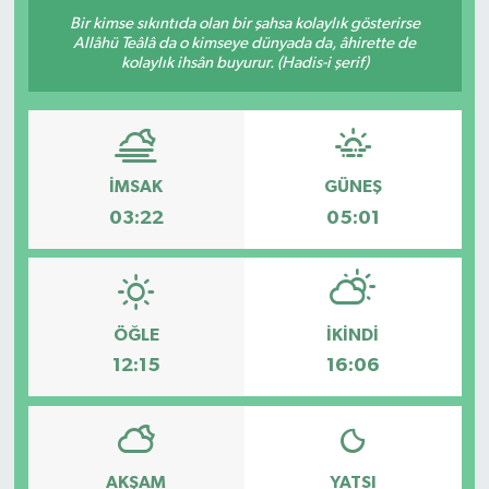
Bir kimse sıkıntıda olan bir şahsa kolaylık gösterirse
Allâhü Teâlâ da o kimseye dünyada da, âhirette de
kolaylık ihsân buyurur. (Hadis-i şerif)
İMSAK
GÜNEŞ
03:22
05:01
ÖĞLE
İKINDI
12:15
16:06
AKŞAM
YATSI