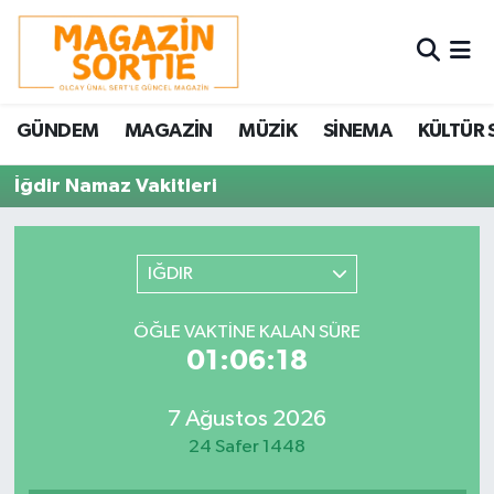
Nöbetçi Eczaneler
GÜNDEM
MAGAZİN
MÜZİK
SİNEMA
KÜLTÜR 
Hava Durumu
İğdir Namaz Vakitleri
Trafik Durumu
Süper Lig Puan Durumu ve Fikstür
IĞDIR
Tüm Manşetler
ÖĞLE VAKTINE KALAN SÜRE
01:06:18
Son Dakika Haberleri
7 Ağustos 2026
Haber Arşivi
24 Safer 1448