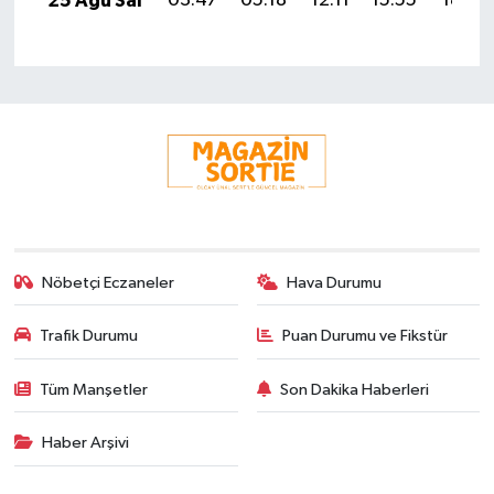
25 Ağu Sal
03:47
05:18
12:11
15:55
18:54
Nöbetçi Eczaneler
Hava Durumu
Trafik Durumu
Puan Durumu ve Fikstür
Tüm Manşetler
Son Dakika Haberleri
Haber Arşivi