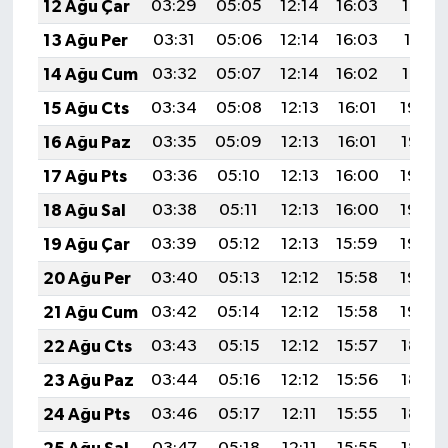
12 Ağu Çar
03:29
05:05
12:14
16:03
19:13
13 Ağu Per
03:31
05:06
12:14
16:03
19:11
14 Ağu Cum
03:32
05:07
12:14
16:02
19:10
15 Ağu Cts
03:34
05:08
12:13
16:01
19:09
16 Ağu Paz
03:35
05:09
12:13
16:01
19:07
17 Ağu Pts
03:36
05:10
12:13
16:00
19:06
18 Ağu Sal
03:38
05:11
12:13
16:00
19:05
19 Ağu Çar
03:39
05:12
12:13
15:59
19:03
20 Ağu Per
03:40
05:13
12:12
15:58
19:02
21 Ağu Cum
03:42
05:14
12:12
15:58
19:00
22 Ağu Cts
03:43
05:15
12:12
15:57
18:59
23 Ağu Paz
03:44
05:16
12:12
15:56
18:57
24 Ağu Pts
03:46
05:17
12:11
15:55
18:56