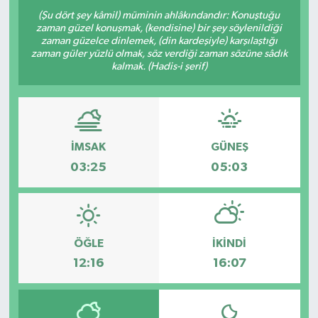
(Şu dört şey kâmil) müminin ahlâkındandır: Konuştuğu
zaman güzel konuşmak, (kendisine) bir şey söylenildiği
zaman güzelce dinlemek, (din kardeşiyle) karşılaştığı
zaman güler yüzlü olmak, söz verdiği zaman sözüne sâdık
kalmak. (Hadis-i şerif)
İMSAK
GÜNEŞ
03:25
05:03
ÖĞLE
İKINDI
12:16
16:07