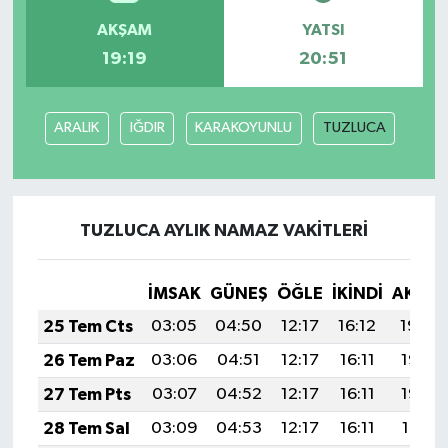
AKŞAM
YATSI
19:19
20:51
ARALIK
IĞDIR
KARAKOYUNLU
TUZLUCA
TUZLUCA AYLIK NAMAZ VAKITLERI
İMSAK
GÜNEŞ
ÖĞLE
İKINDI
AKŞA
25 Tem Cts
03:05
04:50
12:17
16:12
19:34
26 Tem Paz
03:06
04:51
12:17
16:11
19:33
27 Tem Pts
03:07
04:52
12:17
16:11
19:32
28 Tem Sal
03:09
04:53
12:17
16:11
19:31