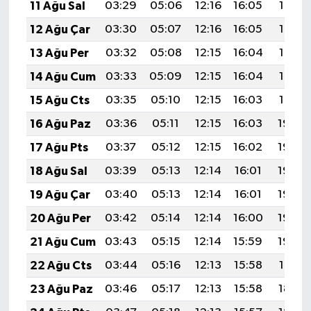
11 Ağu Sal
03:29
05:06
12:16
16:05
19:16
12 Ağu Çar
03:30
05:07
12:16
16:05
19:14
13 Ağu Per
03:32
05:08
12:15
16:04
19:13
14 Ağu Cum
03:33
05:09
12:15
16:04
19:12
15 Ağu Cts
03:35
05:10
12:15
16:03
19:10
16 Ağu Paz
03:36
05:11
12:15
16:03
19:09
17 Ağu Pts
03:37
05:12
12:15
16:02
19:08
18 Ağu Sal
03:39
05:13
12:14
16:01
19:06
19 Ağu Çar
03:40
05:13
12:14
16:01
19:05
20 Ağu Per
03:42
05:14
12:14
16:00
19:03
21 Ağu Cum
03:43
05:15
12:14
15:59
19:02
22 Ağu Cts
03:44
05:16
12:13
15:58
19:01
23 Ağu Paz
03:46
05:17
12:13
15:58
18:59