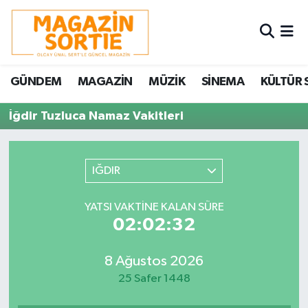
Nöbetçi Eczaneler
GÜNDEM
MAGAZİN
MÜZİK
SİNEMA
KÜLTÜR 
Hava Durumu
İğdir Tuzluca Namaz Vakitleri
Trafik Durumu
Süper Lig Puan Durumu ve Fikstür
IĞDIR
Tüm Manşetler
YATSI VAKTINE KALAN SÜRE
02:02:32
Son Dakika Haberleri
8 Ağustos 2026
Haber Arşivi
25 Safer 1448