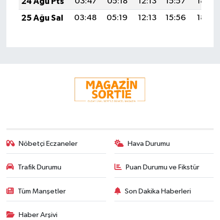
24 Ağu Pts
03:47
05:18
12:13
15:57
18:58
25 Ağu Sal
03:48
05:19
12:13
15:56
18:56
Nöbetçi Eczaneler
Hava Durumu
Trafik Durumu
Puan Durumu ve Fikstür
Tüm Manşetler
Son Dakika Haberleri
Haber Arşivi