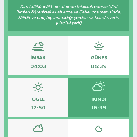
Kim Allâhü Teâlâ'nın dininde tefakkuh ederse (dînî
ilimleri öğrenirse) Allah Azze ve Celle, ona (her işinde)
kâfidir ve onu, hiç ummadığı yerden rızıklandırıverir.
(Hadis-i şerif)
İMSAK
GÜNEŞ
04:03
05:39
ÖĞLE
İKINDI
12:50
16:39