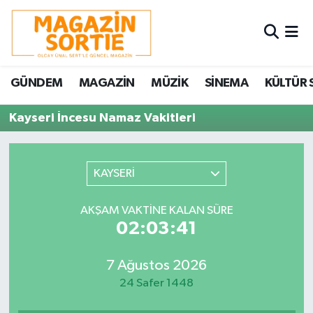
Nöbetçi Eczaneler
GÜNDEM
MAGAZİN
MÜZİK
SİNEMA
KÜLTÜR 
Hava Durumu
Kayseri İncesu Namaz Vakitleri
Trafik Durumu
Süper Lig Puan Durumu ve Fikstür
KAYSERİ
Tüm Manşetler
AKŞAM VAKTINE KALAN SÜRE
02:03:41
Son Dakika Haberleri
7 Ağustos 2026
Haber Arşivi
24 Safer 1448