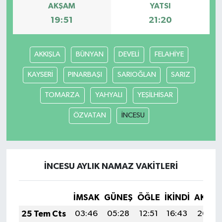
AKŞAM
YATSI
19:51
21:20
AKKIŞLA
BÜNYAN
DEVELİ
FELAHİYE
KAYSERİ
PINARBAŞI
SARIOĞLAN
SARIZ
TOMARZA
YAHYALI
YEŞİLHİSAR
ÖZVATAN
İNCESU
İNCESU AYLIK NAMAZ VAKITLERI
İMSAK
GÜNEŞ
ÖĞLE
İKINDI
AKŞA
25 Tem Cts
03:46
05:28
12:51
16:43
20:04