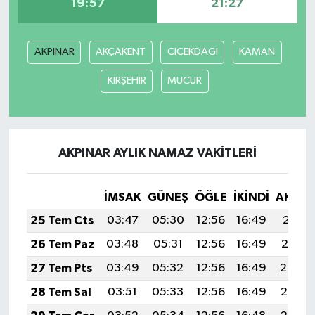
19:57
21:27
AKPINAR
AKÇAKENT
CICEKDAGI
KAMAN
KIRŞEHİR
MUCUR
AKPINAR AYLIK NAMAZ VAKITLERI
İMSAK
GÜNEŞ
ÖĞLE
İKINDI
AKŞA
25 Tem Cts
03:47
05:30
12:56
16:49
20:11
26 Tem Paz
03:48
05:31
12:56
16:49
20:10
27 Tem Pts
03:49
05:32
12:56
16:49
20:09
28 Tem Sal
03:51
05:33
12:56
16:49
20:08