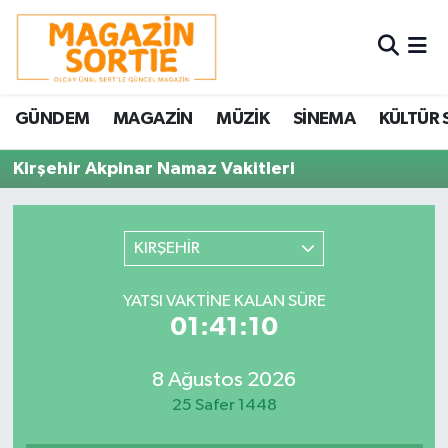
Nöbetçi Eczaneler
GÜNDEM
MAGAZİN
MÜZİK
SİNEMA
KÜLTÜR 
Hava Durumu
Kirşehir Akpinar Namaz Vakitleri
Trafik Durumu
Süper Lig Puan Durumu ve Fikstür
KIRŞEHİR
Tüm Manşetler
YATSI VAKTINE KALAN SÜRE
01:41:10
Son Dakika Haberleri
8 Ağustos 2026
Haber Arşivi
25 Safer 1448