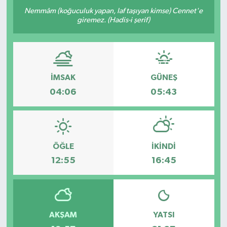
Nemmâm (koğuculuk yapan, laf taşıyan kimse) Cennet'e
giremez. (Hadis-i şerif)
İMSAK
GÜNEŞ
04:06
05:43
ÖĞLE
İKINDI
12:55
16:45
AKŞAM
YATSI