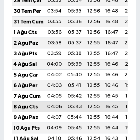
29 Tem Çar
03:52
05:34
12:56
16:48
20:07
30 Tem Per
03:54
05:35
12:56
16:48
20:07
31 Tem Cum
03:55
05:36
12:56
16:48
20:06
1 Ağu Cts
03:56
05:37
12:56
16:47
20:05
2 Ağu Paz
03:58
05:37
12:55
16:47
20:04
3 Ağu Pts
03:59
05:38
12:55
16:47
20:02
4 Ağu Sal
04:00
05:39
12:55
16:46
20:01
5 Ağu Çar
04:02
05:40
12:55
16:46
20:00
6 Ağu Per
04:03
05:41
12:55
16:46
19:59
7 Ağu Cum
04:05
05:42
12:55
16:45
19:58
8 Ağu Cts
04:06
05:43
12:55
16:45
19:57
9 Ağu Paz
04:07
05:44
12:55
16:44
19:56
10 Ağu Pts
04:09
05:45
12:55
16:44
19:54
11 Ağu Sal
04:10
05:46
12:54
16:43
19:53