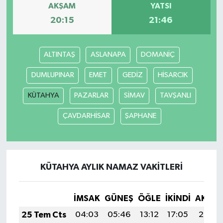
AKŞAM
YATSI
20:15
21:46
ALTINTAŞ
ASLANAPA
DOMANİÇ
DUMLUPINAR
EMET
GEDİZ
HİSARCIK
KÜTAHYA
PAZARLAR
SİMAV
TAVŞANLI
ÇAVDARHİSAR
ŞAPHANE
KÜTAHYA AYLIK NAMAZ VAKITLERI
İMSAK
GÜNEŞ
ÖĞLE
İKINDI
AKŞA
25 Tem Cts
04:03
05:46
13:12
17:05
20:27