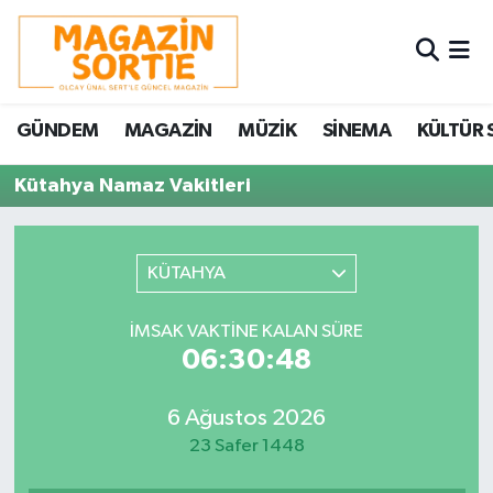
Nöbetçi Eczaneler
GÜNDEM
MAGAZİN
MÜZİK
SİNEMA
KÜLTÜR 
Hava Durumu
Kütahya Namaz Vakitleri
Trafik Durumu
Süper Lig Puan Durumu ve Fikstür
KÜTAHYA
Tüm Manşetler
İMSAK VAKTINE KALAN SÜRE
06:30:48
Son Dakika Haberleri
6 Ağustos 2026
Haber Arşivi
23 Safer 1448