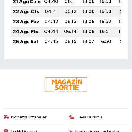
21 Ağu Cum
04:40
06:11
13:08
16:53
19:56
22 Ağu Cts
04:41
06:12
13:08
16:53
19:54
23 Ağu Paz
04:42
06:13
13:08
16:52
19:53
24 Ağu Pts
04:44
06:14
13:08
16:51
19:51
25 Ağu Sal
04:45
06:15
13:07
16:50
19:50
Nöbetçi Eczaneler
Hava Durumu
Trafik Durumu
Puan Durumu ve Fikstür