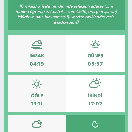
Kim Allâhü Teâlâ'nın dininde tefakkuh ederse (dînî
ilimleri öğrenirse) Allah Azze ve Celle, ona (her işinde)
kâfidir ve onu, hiç ummadığı yerden rızıklandırıverir.
(Hadis-i şerif)
İMSAK
GÜNEŞ
04:19
05:57
ÖĞLE
İKINDI
13:11
17:02