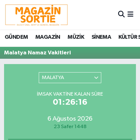
Nöbetçi Eczaneler
GÜNDEM
MAGAZİN
MÜZİK
SİNEMA
KÜLTÜR 
Hava Durumu
Malatya Namaz Vakitleri
Trafik Durumu
Süper Lig Puan Durumu ve Fikstür
MALATYA
Tüm Manşetler
İMSAK VAKTINE KALAN SÜRE
01:26:16
Son Dakika Haberleri
6 Ağustos 2026
Haber Arşivi
23 Safer 1448