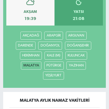
AKŞAM
YATSI
19:39
21:08
AKÇADAĞ
ARAPGİR
ARGUVAN
DARENDE
DOĞANYOL
DOĞANŞEHİR
HEKİMHAN
KALE (M)
KULUNCAK
MALATYA
PÜTÜRGE
YAZIHAN
YEŞİLYURT
MALATYA AYLIK NAMAZ VAKITLERI