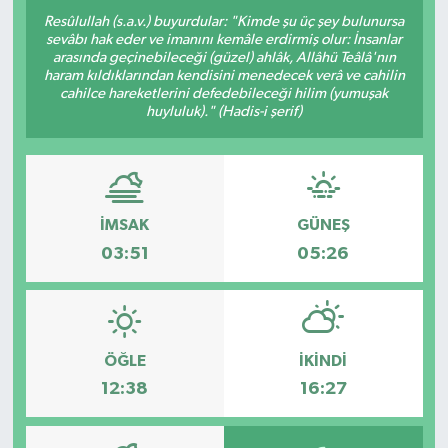
Resûlullah (s.a.v.) buyurdular: "Kimde şu üç şey bulunursa
sevâbı hak eder ve imanını kemâle erdirmiş olur: İnsanlar
arasında geçinebileceği (güzel) ahlâk, Allâhü Teâlâ'nın
haram kıldıklarından kendisini menedecek verâ ve cahilin
cahilce hareketlerini defedebileceği hilim (yumuşak
huyluluk)." (Hadis-i şerif)
İMSAK
GÜNEŞ
03:51
05:26
ÖĞLE
İKINDI
12:38
16:27