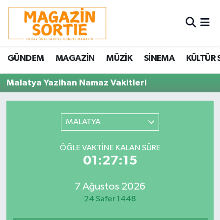
Nöbetçi Eczaneler
GÜNDEM
MAGAZİN
MÜZİK
SİNEMA
KÜLTÜR 
Hava Durumu
Malatya Yazihan Namaz Vakitleri
Trafik Durumu
Süper Lig Puan Durumu ve Fikstür
MALATYA
Tüm Manşetler
ÖĞLE VAKTINE KALAN SÜRE
01:27:15
Son Dakika Haberleri
7 Ağustos 2026
Haber Arşivi
24 Safer 1448