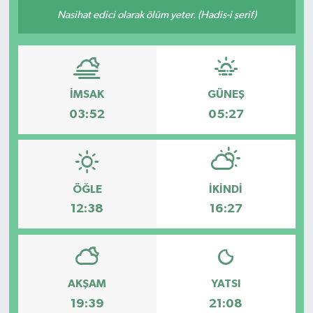
Nasihat edici olarak ölüm yeter. (Hadis-i şerif)
İMSAK
GÜNEŞ
03:52
05:27
ÖĞLE
İKINDI
12:38
16:27
AKŞAM
YATSI
19:39
21:08