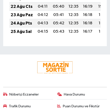
22 Ağu Cts
04:11
05:40
12:35
16:19
19:20
23 Ağu Paz
04:12
05:41
12:35
16:18
19:19
24 Ağu Pts
04:13
05:42
12:35
16:18
19:17
25 Ağu Sal
04:15
05:43
12:35
16:17
19:16
Nöbetçi Eczaneler
Hava Durumu
Trafik Durumu
Puan Durumu ve Fikstür