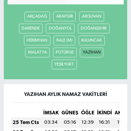
AKÇADAĞ
ARAPGİR
ARGUVAN
DARENDE
DOĞANYOL
DOĞANŞEHİR
HEKİMHAN
KALE (M)
KULUNCAK
MALATYA
PÜTÜRGE
YAZIHAN
YEŞİLYURT
YAZIHAN AYLIK NAMAZ VAKITLERI
İMSAK
GÜNEŞ
ÖĞLE
İKINDI
AKŞA
25 Tem Cts
03:34
05:16
12:39
16:31
19:52