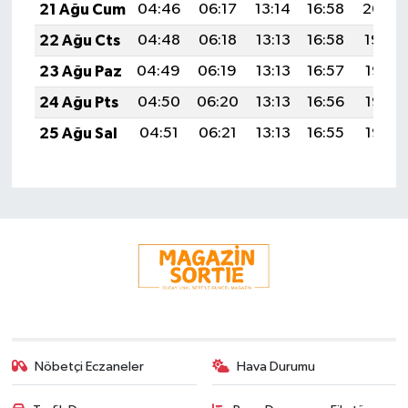
21 Ağu Cum
04:46
06:17
13:14
16:58
20:00
22 Ağu Cts
04:48
06:18
13:13
16:58
19:59
23 Ağu Paz
04:49
06:19
13:13
16:57
19:58
24 Ağu Pts
04:50
06:20
13:13
16:56
19:56
25 Ağu Sal
04:51
06:21
13:13
16:55
19:55
Nöbetçi Eczaneler
Hava Durumu