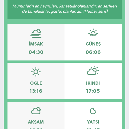
Müminlerin en hayırlıları, kanaatkâr olanlarıdır, en şerlileri
de tamahkâr (açgözlü) olanlarıdır. (Hadis-i şerif)
İMSAK
GÜNEŞ
04:30
06:06
ÖĞLE
İKINDI
13:16
17:05
AKŞAM
YATSI