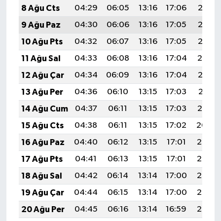
8 Ağu Cts
04:29
06:05
13:16
17:06
20:17
9 Ağu Paz
04:30
06:06
13:16
17:05
20:16
10 Ağu Pts
04:32
06:07
13:16
17:05
20:15
11 Ağu Sal
04:33
06:08
13:16
17:04
20:14
12 Ağu Çar
04:34
06:09
13:16
17:04
20:12
13 Ağu Per
04:36
06:10
13:15
17:03
20:11
14 Ağu Cum
04:37
06:11
13:15
17:03
20:10
15 Ağu Cts
04:38
06:11
13:15
17:02
20:09
16 Ağu Paz
04:40
06:12
13:15
17:01
20:07
17 Ağu Pts
04:41
06:13
13:15
17:01
20:06
18 Ağu Sal
04:42
06:14
13:14
17:00
20:05
19 Ağu Çar
04:44
06:15
13:14
17:00
20:03
20 Ağu Per
04:45
06:16
13:14
16:59
20:02