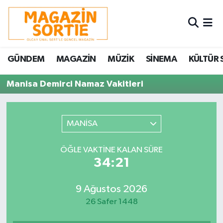
Nöbetçi Eczaneler
GÜNDEM
MAGAZİN
MÜZİK
SİNEMA
KÜLTÜR 
Hava Durumu
Manisa Demirci Namaz Vakitleri
Trafik Durumu
Süper Lig Puan Durumu ve Fikstür
MANİSA
Tüm Manşetler
ÖĞLE VAKTINE KALAN SÜRE
34:21
Son Dakika Haberleri
9 Ağustos 2026
Haber Arşivi
26 Safer 1448