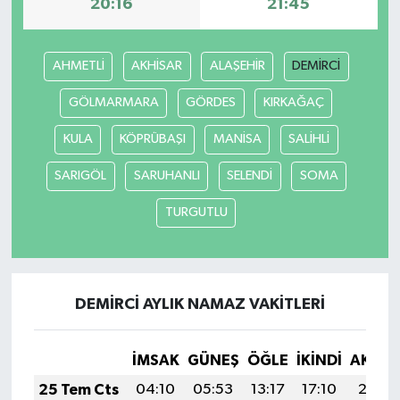
20:16
21:45
AHMETLİ
AKHİSAR
ALAŞEHİR
DEMİRCİ
GÖLMARMARA
GÖRDES
KIRKAĞAÇ
KULA
KÖPRÜBAŞI
MANİSA
SALİHLİ
SARIGÖL
SARUHANLI
SELENDİ
SOMA
TURGUTLU
DEMİRCİ AYLIK NAMAZ VAKITLERI
İMSAK
GÜNEŞ
ÖĞLE
İKINDI
AKŞA
25 Tem Cts
04:10
05:53
13:17
17:10
20:31