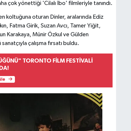
çok yönettiği 'Cilalı İbo' filmleriyle tanındı.
en koltuğuna oturan Dinler, aralarında Ediz
kın, Fatma Girik, Suzan Avcı, Tamer Yiğit,
dun Karakaya, Münir Özkul ve Gülden
sanatçıyla çalışma fırsatı buldu.
DÜĞÜNÜ" TORONTO FİLM FESTİVALİ
DA!
üle