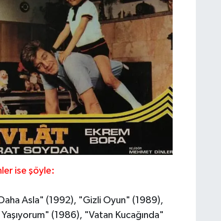
ler ise şöyle:
 Daha Asla" (1992), "Gizli Oyun" (1989),
m Yaşıyorum" (1986), "Vatan Kucağında"