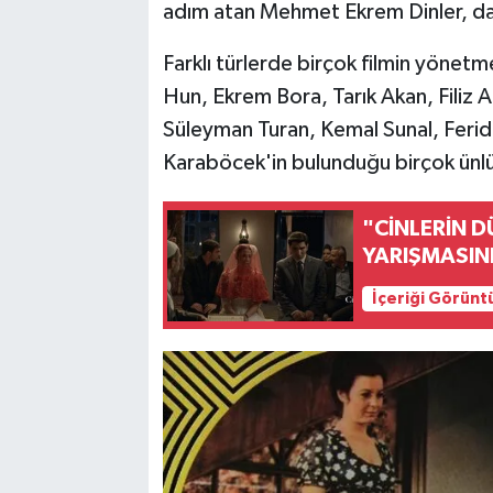
adım atan Mehmet Ekrem Dinler, daha 
Farklı türlerde birçok filmin yönetm
Hun, Ekrem Bora, Tarık Akan, Filiz A
Süleyman Turan, Kemal Sunal, Feri
Karaböcek'in bulunduğu birçok ünlü 
"CİNLERİN 
YARIŞMASIN
İçeriği Görünt