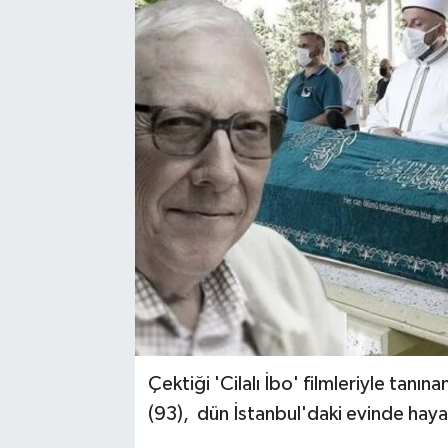
Çektiği 'Cilalı İbo' filmleriyle ta
(93), dün İstanbul'daki evinde hayat