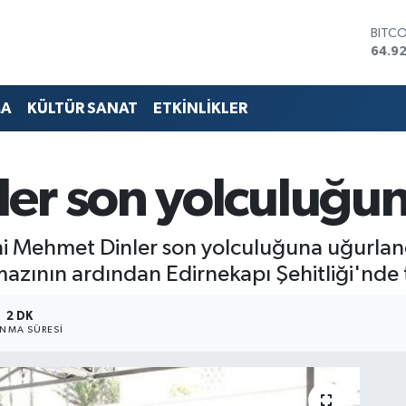
DOLA
47,5
EUR
55,0
STERL
MA
KÜLTÜR SANAT
ETKİNLİKLER
64,15
GRAM
6527
BİST
er son yolculuğun
13.70
BITC
64.9
i Mehmet Dinler son yolculuğuna uğurlandı
azının ardından Edirnekapı Şehitliği'nde t
2 DK
NMA SÜRESI