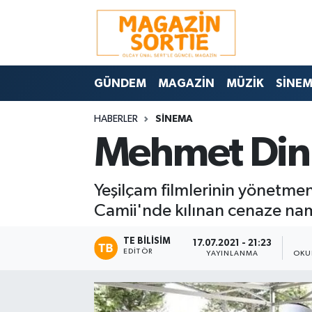
Nöbetçi Eczaneler
GÜNDEM
MAGAZİN
MÜZİK
SİNE
Hava Durumu
HABERLER
SİNEMA
Trafik Durumu
Mehmet Dinl
Süper Lig Puan Durumu ve Fikstür
Yeşilçam filmlerinin yönetmen
Tüm Manşetler
Camii'nde kılınan cenaze nam
Son Dakika Haberleri
TE BILISIM
17.07.2021 - 21:23
EDITÖR
YAYINLANMA
OKU
Haber Arşivi