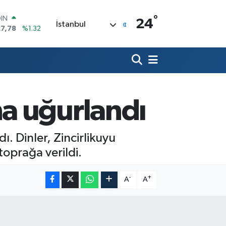
°
R
24
İstanbul
894
%0.08
O
398
%-0.02
İN
81
%0.16
 ALTIN
.85
%0.54
100
a uğurlandı
3
%11
OIN
27,78
%1.32
. Dinler, Zincirlikuyu
oprağa verildi.
-
+
A
A