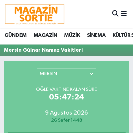
Nöbetçi Eczaneler
GÜNDEM
MAGAZİN
MÜZİK
SİNEMA
KÜLTÜR 
Hava Durumu
Mersin Gülnar Namaz Vakitleri
Trafik Durumu
Süper Lig Puan Durumu ve Fikstür
MERSİN
Tüm Manşetler
ÖĞLE VAKTINE KALAN SÜRE
05:47:24
Son Dakika Haberleri
9 Ağustos 2026
Haber Arşivi
26 Safer 1448