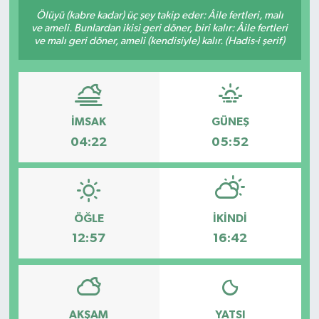
Ölüyü (kabre kadar) üç şey takip eder: Âile fertleri, malı
ve ameli. Bunlardan ikisi geri döner, biri kalır: Âile fertleri
ve malı geri döner, ameli (kendisiyle) kalır. (Hadis-i şerif)
İMSAK
GÜNEŞ
04:22
05:52
ÖĞLE
İKINDI
12:57
16:42
AKŞAM
YATSI