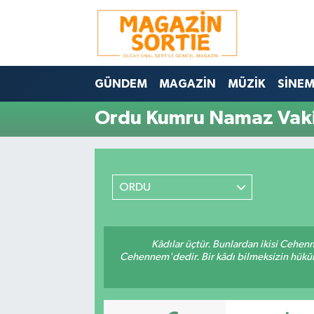
Nöbetçi Eczaneler
GÜNDEM
MAGAZİN
MÜZİK
SİNE
Hava Durumu
Ordu Kumru Namaz Vaki
Trafik Durumu
Süper Lig Puan Durumu ve Fikstür
ORDU
Tüm Manşetler
Son Dakika Haberleri
Kâdılar üçtür. Bunlardan ikisi Cehen
Cehennem'dedir. Bir kâdı bilmeksizin hüküm 
Haber Arşivi