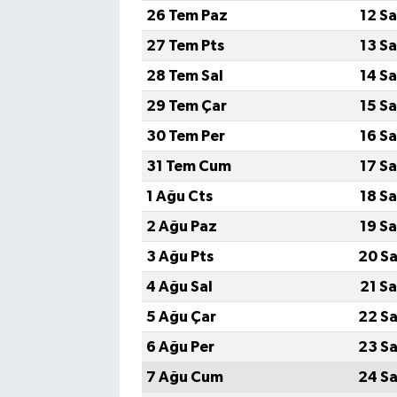
26 Tem Paz
12 S
27 Tem Pts
13 S
28 Tem Sal
14 S
29 Tem Çar
15 S
30 Tem Per
16 S
31 Tem Cum
17 S
1 Ağu Cts
18 S
2 Ağu Paz
19 S
3 Ağu Pts
20 Sa
4 Ağu Sal
21 S
5 Ağu Çar
22 Sa
6 Ağu Per
23 Sa
7 Ağu Cum
24 Sa