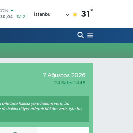
°
COIN
31
İstanbul
130,04
%1.2
LAR
7069
%0.17
RO
0265
%0.01
RLİN
1897
%0.02
M ALTIN
8.49
%2.12
T100
7 Ağustos 2026
887
%64
24 Safer 1448
bile bile haksız yere hüküm verir, bu
da hakka riâyet ederek hüküm verir, işte bu,