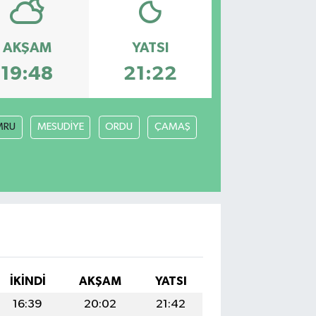
AKŞAM
YATSI
19:48
21:22
MRU
MESUDİYE
ORDU
ÇAMAŞ
İKINDI
AKŞAM
YATSI
16:39
20:02
21:42