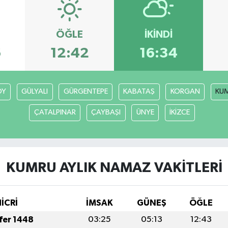
ÖĞLE
İKINDI
6
12:42
16:34
ÖY
GÜLYALI
GÜRGENTEPE
KABATAŞ
KORGAN
KU
ÇATALPINAR
ÇAYBAŞI
ÜNYE
İKİZCE
KUMRU AYLIK NAMAZ VAKITLERI
İCRİ
İMSAK
GÜNEŞ
ÖĞLE
afer 1448
03:25
05:13
12:43