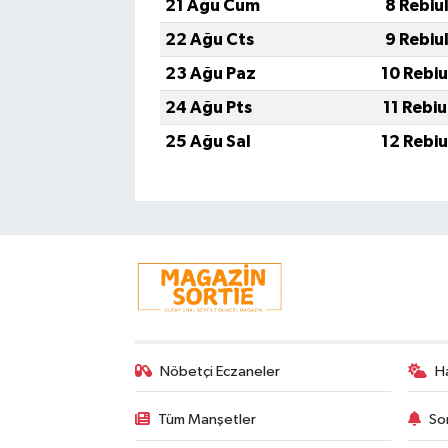
21 Ağu Cum
8 Rebiu
22 Ağu Cts
9 Rebiu
23 Ağu Paz
10 Rebi
24 Ağu Pts
11 Rebi
25 Ağu Sal
12 Rebi
Nöbetçi Eczaneler
H
Tüm Manşetler
So