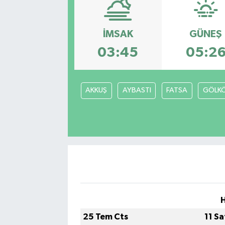
İMSAK
GÜNEŞ
03:45
05:2
AKKUŞ
AYBASTI
FATSA
GÖLK
H
25 Tem Cts
11 S