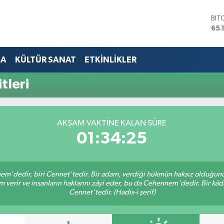
BIT
65.
DO
47,
EU
MA
KÜLTÜR SANAT
ETKİNLİKLER
55,
STE
tleri
64,
GRA
661
BİS
AKŞAM VAKTINE KALAN SÜRE
13.
01:34:24
nem'dedir, biri Cennet'tedir. Bir adam, verdiği hükmün haksız olduğunu 
verir ve insanların haklarını zâyi eder, bu da Cehennem'dedir. Bir kâdı 
Cennet'tedir. (Hadis-i şerif)