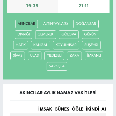
19:39
21:11
AKINCILAR
ALTINYAYLA(S)
DOĞANŞAR
DİVRİĞİ
GEMEREK
GÖLOVA
GÜRÜN
HAFİK
KANGAL
KOYULHİSAR
SUŞEHRİ
SİVAS
ULAŞ
YILDIZELİ
ZARA
İMRANLI
ŞARKIŞLA
AKINCILAR AYLIK NAMAZ VAKITLERI
İMSAK
GÜNEŞ
ÖĞLE
İKINDI
AKŞA