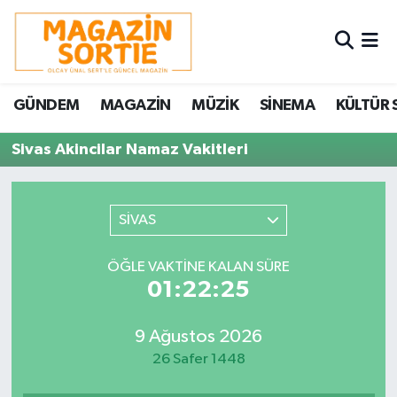
Nöbetçi Eczaneler
GÜNDEM
MAGAZİN
MÜZİK
SİNEMA
KÜLTÜR 
Hava Durumu
Sivas Akincilar Namaz Vakitleri
Trafik Durumu
Süper Lig Puan Durumu ve Fikstür
SİVAS
Tüm Manşetler
ÖĞLE VAKTINE KALAN SÜRE
01:22:25
Son Dakika Haberleri
9 Ağustos 2026
Haber Arşivi
26 Safer 1448