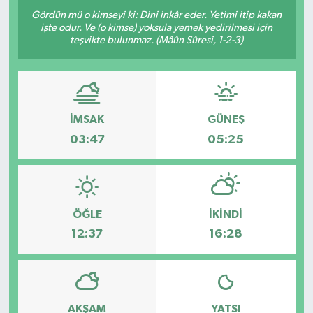
Gördün mü o kimseyi ki: Dini inkâr eder. Yetimi itip kakan
işte odur. Ve (o kimse) yoksula yemek yedirilmesi için
teşvikte bulunmaz. (Mâûn Sûresi, 1-2-3)
İMSAK
GÜNEŞ
03:47
05:25
ÖĞLE
İKINDI
12:37
16:28
AKŞAM
YATSI