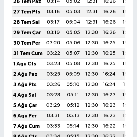
26 Tem Paz
03:14
05:02
12:31
16:26
19:49
27 Tem Pts
03:16
05:03
12:31
16:26
19:48
28 Tem Sal
03:17
05:04
12:31
16:26
19:47
29 Tem Çar
03:19
05:05
12:30
16:26
19:46
30 Tem Per
03:20
05:06
12:30
16:25
19:45
31 Tem Cum
03:22
05:07
12:30
16:25
19:44
1 Ağu Cts
03:23
05:08
12:30
16:25
19:43
2 Ağu Paz
03:25
05:09
12:30
16:24
19:42
3 Ağu Pts
03:26
05:10
12:30
16:24
19:41
4 Ağu Sal
03:28
05:11
12:30
16:23
19:40
5 Ağu Çar
03:29
05:12
12:30
16:23
19:38
6 Ağu Per
03:31
05:13
12:30
16:23
19:37
7 Ağu Cum
03:33
05:14
12:30
16:22
19:36
8 Ağu Cts
03:34
05:15
12:30
16:22
19:35