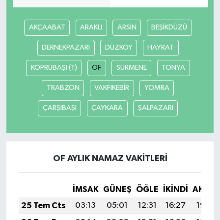
AKÇAABAT
ARAKLI
ARSİN
BEŞİKDÜZÜ
DERNEKPAZARI
DÜZKÖY
HAYRAT
KÖPRÜBAŞI (T)
OF
SÜRMENE
TONYA
TRABZON
VAKFIKEBİR
YOMRA
ÇARŞIBAŞI
ÇAYKARA
ŞALPAZARI
OF AYLIK NAMAZ VAKITLERI
İMSAK
GÜNEŞ
ÖĞLE
İKINDI
AKŞA
25 Tem Cts
03:13
05:01
12:31
16:27
19:50