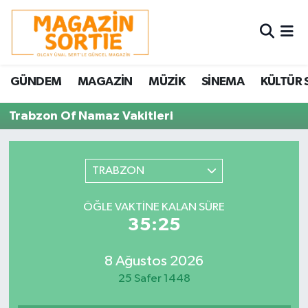
Nöbetçi Eczaneler
GÜNDEM
MAGAZİN
MÜZİK
SİNEMA
KÜLTÜR 
Hava Durumu
Trabzon Of Namaz Vakitleri
Trafik Durumu
Süper Lig Puan Durumu ve Fikstür
TRABZON
Tüm Manşetler
ÖĞLE VAKTINE KALAN SÜRE
35:25
Son Dakika Haberleri
8 Ağustos 2026
Haber Arşivi
25 Safer 1448