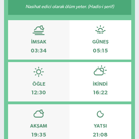
Nasihat edici olarak ölüm yeter. (Hadis-i şerif)
İMSAK
GÜNEŞ
03:34
05:15
ÖĞLE
İKINDI
12:30
16:22
AKŞAM
YATSI
19:35
21:08