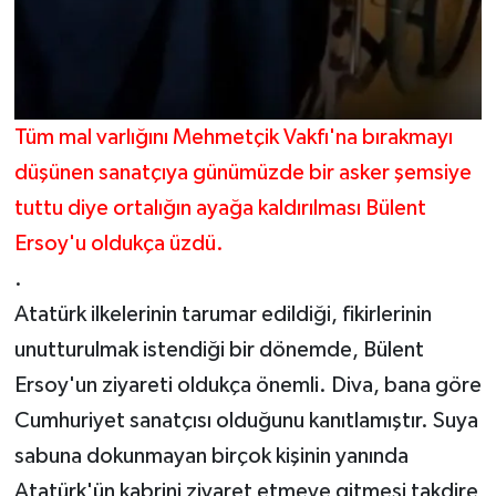
Tüm mal varlığını Mehmetçik Vakfı'na bırakmayı
düşünen sanatçıya günümüzde bir asker şemsiye
tuttu diye ortalığın ayağa kaldırılması Bülent
Ersoy'u oldukça üzdü.
.
Atatürk ilkelerinin tarumar edildiği, fikirlerinin
unutturulmak istendiği bir dönemde, Bülent
Ersoy'un ziyareti oldukça önemli. Diva, bana göre
Cumhuriyet sanatçısı olduğunu kanıtlamıştır. Suya
sabuna dokunmayan birçok kişinin yanında
Atatürk'ün kabrini ziyaret etmeye gitmesi takdire