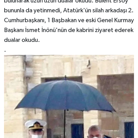
bulunarak uzun uzun dualar okudu. Bülent Ersoy
bununla da yetinmedi, Atatürk'ün silah arkadaşı 2.
Cumhurbaşkanı, 1 Başbakan ve eski Genel Kurmay
Başkanı İsmet İnönü'nün de kabrini ziyaret ederek
dualar okudu.
.