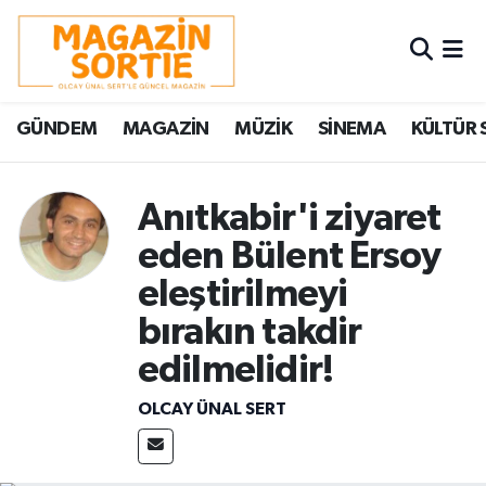
Nöbetçi Eczaneler
GÜNDEM
MAGAZİN
MÜZİK
SİNEMA
KÜLTÜR 
Hava Durumu
Trafik Durumu
Anıtkabir'i ziyaret
eden Bülent Ersoy
Süper Lig Puan Durumu ve Fikstür
eleştirilmeyi
Tüm Manşetler
bırakın takdir
Son Dakika Haberleri
edilmelidir!
OLCAY ÜNAL SERT
Haber Arşivi