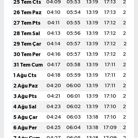
25 Tem Cts
04:09
05:53
13:19
17:13
20:35
26 Tem Paz
04:10
05:54
13:19
17:13
20:34
27 Tem Pts
04:11
05:55
13:19
17:12
20:33
28 Tem Sal
04:13
05:56
13:19
17:12
20:32
29 Tem Çar
04:14
05:57
13:19
17:12
20:31
30 Tem Per
04:16
05:57
13:19
17:12
20:30
31 Tem Cum
04:17
05:58
13:19
17:11
20:29
1 Ağu Cts
04:18
05:59
13:19
17:11
20:28
2 Ağu Paz
04:20
06:00
13:19
17:11
20:27
3 Ağu Pts
04:21
06:01
13:19
17:10
20:26
4 Ağu Sal
04:23
06:02
13:19
17:10
20:25
5 Ağu Çar
04:24
06:03
13:18
17:10
20:24
6 Ağu Per
04:25
06:04
13:18
17:09
20:23