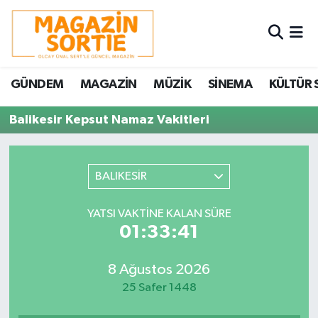
Nöbetçi Eczaneler
GÜNDEM
MAGAZİN
MÜZİK
SİNEMA
KÜLTÜR 
Hava Durumu
Balikesir Kepsut Namaz Vakitleri
Trafik Durumu
Süper Lig Puan Durumu ve Fikstür
BALIKESİR
Tüm Manşetler
YATSI VAKTINE KALAN SÜRE
01:33:41
Son Dakika Haberleri
8 Ağustos 2026
Haber Arşivi
25 Safer 1448