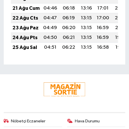
21 Ağu Cum
04:46
06:18
13:16
17:01
20:03
22 Ağu Cts
04:47
06:19
13:15
17:00
20:02
23 Ağu Paz
04:49
06:20
13:15
16:59
20:01
24 Ağu Pts
04:50
06:21
13:15
16:59
19:59
25 Ağu Sal
04:51
06:22
13:15
16:58
19:58
Nöbetçi Eczaneler
Hava Durumu