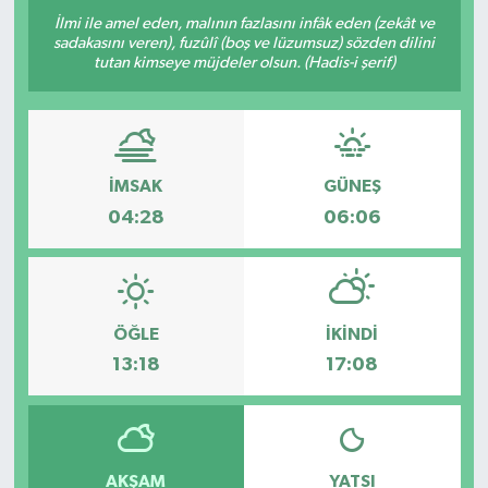
İlmi ile amel eden, malının fazlasını infâk eden (zekât ve
sadakasını veren), fuzûlî (boş ve lüzumsuz) sözden dilini
tutan kimseye müjdeler olsun. (Hadis-i şerif)
İMSAK
GÜNEŞ
04:28
06:06
ÖĞLE
İKINDI
13:18
17:08
AKŞAM
YATSI