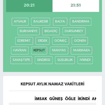
20:21
21:51
AYVALIK
BALIKESİR
BALYA
BANDIRMA
BURHANİYE
BİGADİÇ
DURSUNBEY
EDREMİT
ERDEK
GÖMEÇ
GÖNEN
HAVRAN
KEPSUT
MANYAS
MARMARA
SAVAŞTEPE
SINDIRGI
SUSURLUK
İVRİNDİ
KEPSUT AYLIK NAMAZ VAKITLERI
İMSAK
GÜNEŞ
ÖĞLE
İKINDI
AKŞA