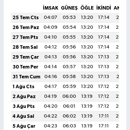
İMSAK
GÜNEŞ
ÖĞLE
İKINDI
AKŞA
25 Tem Cts
04:07
05:53
13:20
17:14
20:37
26 Tem Paz
04:09
05:54
13:20
17:14
20:36
27 Tem Pts
04:10
05:55
13:20
17:14
20:35
28 Tem Sal
04:12
05:56
13:20
17:14
20:34
29 Tem Çar
04:13
05:56
13:20
17:13
20:33
30 Tem Per
04:14
05:57
13:20
17:13
20:32
31 Tem Cum
04:16
05:58
13:20
17:13
20:31
1 Ağu Cts
04:17
05:59
13:20
17:12
20:30
2 Ağu Paz
04:19
06:00
13:19
17:12
20:29
3 Ağu Pts
04:20
06:01
13:19
17:12
20:28
4 Ağu Sal
04:22
06:02
13:19
17:11
20:27
5 Ağu Çar
04:23
06:03
13:19
17:11
20:26