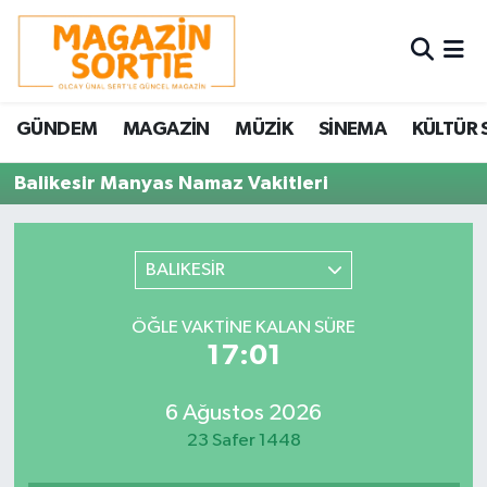
Nöbetçi Eczaneler
GÜNDEM
MAGAZİN
MÜZİK
SİNEMA
KÜLTÜR 
Hava Durumu
Balikesir Manyas Namaz Vakitleri
Trafik Durumu
Süper Lig Puan Durumu ve Fikstür
BALIKESİR
Tüm Manşetler
ÖĞLE VAKTINE KALAN SÜRE
17:01
Son Dakika Haberleri
6 Ağustos 2026
Haber Arşivi
23 Safer 1448