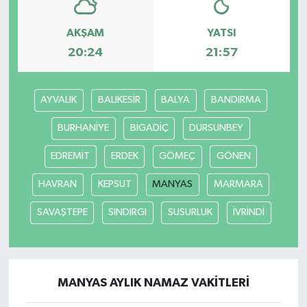
AKŞAM
YATSI
20:24
21:57
AYVALIK
BALIKESİR
BALYA
BANDIRMA
BURHANİYE
BİGADİÇ
DURSUNBEY
EDREMİT
ERDEK
GÖMEÇ
GÖNEN
HAVRAN
KEPSUT
MANYAS
MARMARA
SAVAŞTEPE
SINDIRGI
SUSURLUK
İVRİNDİ
MANYAS AYLIK NAMAZ VAKITLERI