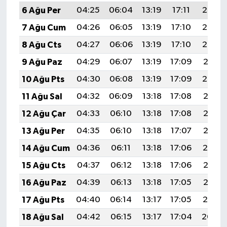
6 Ağu Per
04:25
06:04
13:19
17:11
20:24
7 Ağu Cum
04:26
06:05
13:19
17:10
20:23
8 Ağu Cts
04:27
06:06
13:19
17:10
20:22
9 Ağu Paz
04:29
06:07
13:19
17:09
20:21
10 Ağu Pts
04:30
06:08
13:19
17:09
20:20
11 Ağu Sal
04:32
06:09
13:18
17:08
20:18
12 Ağu Çar
04:33
06:10
13:18
17:08
20:17
13 Ağu Per
04:35
06:10
13:18
17:07
20:16
14 Ağu Cum
04:36
06:11
13:18
17:06
20:14
15 Ağu Cts
04:37
06:12
13:18
17:06
20:13
16 Ağu Paz
04:39
06:13
13:18
17:05
20:12
17 Ağu Pts
04:40
06:14
13:17
17:05
20:10
18 Ağu Sal
04:42
06:15
13:17
17:04
20:09