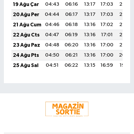
19 Ağu Çar
04:43
06:16
13:17
17:03
20:08
20 Ağu Per
04:44
06:17
13:17
17:03
20:06
21 Ağu Cum
04:46
06:18
13:16
17:02
20:05
22 Ağu Cts
04:47
06:19
13:16
17:01
20:03
23 Ağu Paz
04:48
06:20
13:16
17:00
20:02
24 Ağu Pts
04:50
06:21
13:16
17:00
20:00
25 Ağu Sal
04:51
06:22
13:15
16:59
19:59