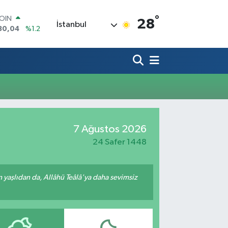
COIN
°
28
İstanbul
30,04
%1.2
AR
7106
%0.17
O
1652
%0.27
RLİN
4046
%0.35
M ALTIN
8.49
%2.12
T100
7 Ağustos 2026
73
%-19
24 Safer 1448
yaşlıdan da, Allâhü Teâlâ'ya daha sevimsiz