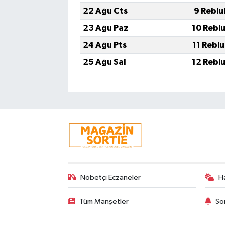
22 Ağu Cts
9 Rebiu
23 Ağu Paz
10 Rebi
24 Ağu Pts
11 Rebi
25 Ağu Sal
12 Rebi
Nöbetçi Eczaneler
H
Tüm Manşetler
So