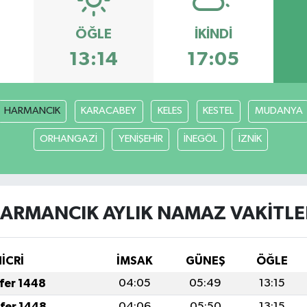
ÖĞLE
İKINDI
13:14
17:05
HARMANCIK
KARACABEY
KELES
KESTEL
MUDANYA
ORHANGAZİ
YENİŞEHİR
İNEGÖL
İZNİK
ARMANCIK AYLIK NAMAZ VAKITLE
HİCRİ
İMSAK
GÜNEŞ
ÖĞLE
afer 1448
04:05
05:49
13:15
afer 1448
04:06
05:50
13:15