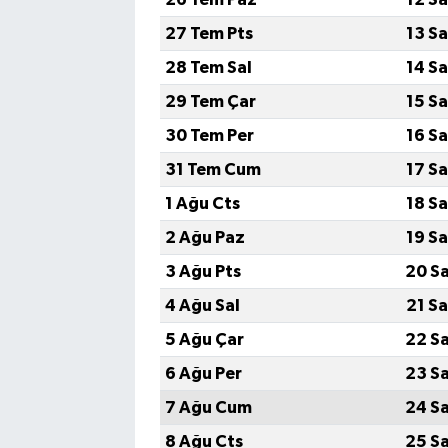
27 Tem Pts
13 S
28 Tem Sal
14 S
29 Tem Çar
15 S
30 Tem Per
16 S
31 Tem Cum
17 S
1 Ağu Cts
18 S
2 Ağu Paz
19 S
3 Ağu Pts
20 S
4 Ağu Sal
21 S
5 Ağu Çar
22 S
6 Ağu Per
23 S
7 Ağu Cum
24 S
8 Ağu Cts
25 S