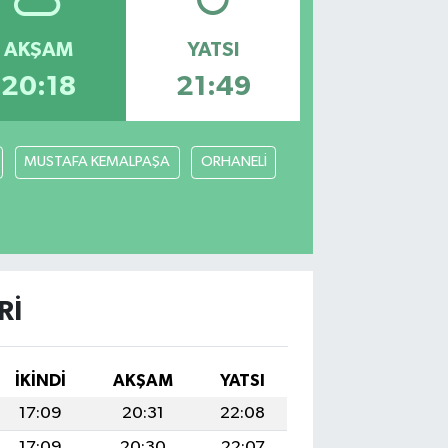
AKŞAM
YATSI
20:18
21:49
MUSTAFA KEMALPAŞA
ORHANELİ
RI
İKINDI
AKŞAM
YATSI
17:09
20:31
22:08
17:09
20:30
22:07