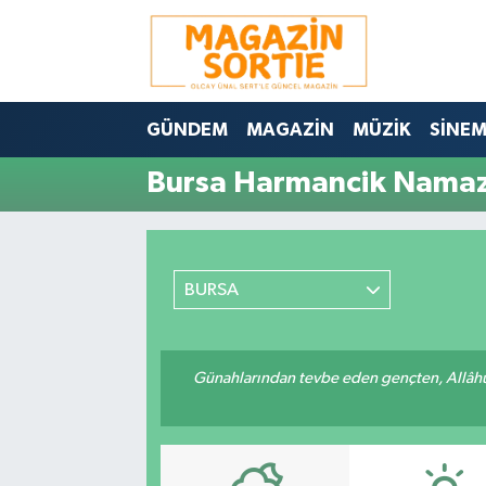
Nöbetçi Eczaneler
GÜNDEM
MAGAZİN
MÜZİK
SİNE
Hava Durumu
Bursa Harmancik Namaz 
Trafik Durumu
Süper Lig Puan Durumu ve Fikstür
BURSA
Tüm Manşetler
Son Dakika Haberleri
Günahlarından tevbe eden gençten, Allâhü 
Haber Arşivi