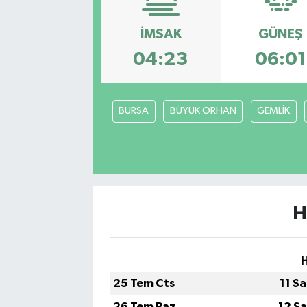
İMSAK
GÜNEŞ
04:23
06:01
BURSA
BÜYÜK ORHAN
GEMLİK
H
25 Tem Cts
11 S
26 Tem Paz
12 S