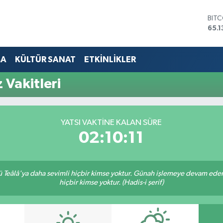
BIT
65.1
DOL
47,
EUR
MA
KÜLTÜR SANAT
ETKİNLİKLER
55,
STE
Vakitleri
64,
GRA
661
BİS
YATSI VAKTINE KALAN SÜRE
13.7
02:10:10
Teâlâ'ya daha sevimli hiçbir kimse yoktur. Günah işlemeye devam eden 
hiçbir kimse yoktur. (Hadis-i şerif)