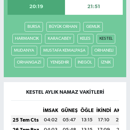
20:19
21:51
BURSA
BÜYÜK ORHAN
GEMLİK
HARMANCIK
KARACABEY
KELES
KESTEL
MUDANYA
MUSTAFA KEMALPAŞA
ORHANELİ
ORHANGAZİ
YENİŞEHİR
İNEGÖL
İZNİK
KESTEL AYLIK NAMAZ VAKITLERI
İMSAK
GÜNEŞ
ÖĞLE
İKINDI
AKŞA
25 Tem Cts
04:02
05:47
13:15
17:10
20:32
26 Tem Paz
04:03
05:48
13:15
17:09
20:31