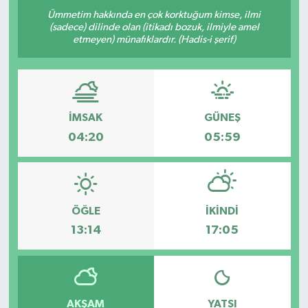
Ümmetim hakkında en çok korktuğum kimse, ilmi
(sadece) dilinde olan (itikadı bozuk, ilmiyle amel
etmeyen) münafıklardır. (Hadis-i şerif)
İMSAK
GÜNEŞ
04:20
05:59
ÖĞLE
İKINDI
13:14
17:05
AKŞAM
YATSI