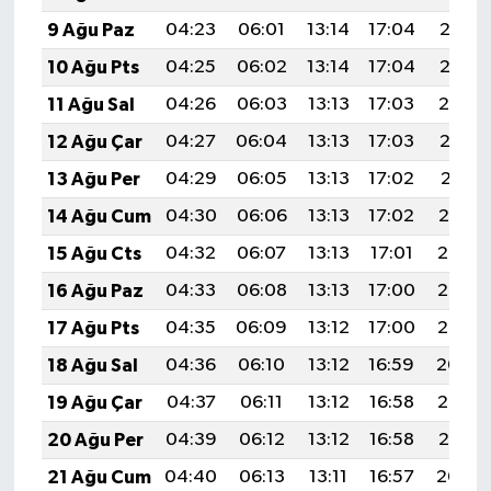
9 Ağu Paz
04:23
06:01
13:14
17:04
20:16
10 Ağu Pts
04:25
06:02
13:14
17:04
20:15
11 Ağu Sal
04:26
06:03
13:13
17:03
20:14
12 Ağu Çar
04:27
06:04
13:13
17:03
20:12
13 Ağu Per
04:29
06:05
13:13
17:02
20:11
14 Ağu Cum
04:30
06:06
13:13
17:02
20:10
15 Ağu Cts
04:32
06:07
13:13
17:01
20:08
16 Ağu Paz
04:33
06:08
13:13
17:00
20:07
17 Ağu Pts
04:35
06:09
13:12
17:00
20:06
18 Ağu Sal
04:36
06:10
13:12
16:59
20:04
19 Ağu Çar
04:37
06:11
13:12
16:58
20:03
20 Ağu Per
04:39
06:12
13:12
16:58
20:01
21 Ağu Cum
04:40
06:13
13:11
16:57
20:00