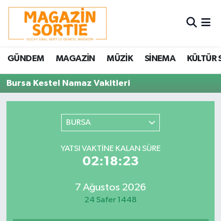
Nöbetçi Eczaneler
GÜNDEM
MAGAZİN
MÜZİK
SİNEMA
KÜLTÜR 
Hava Durumu
Bursa Kestel Namaz Vakitleri
Trafik Durumu
Süper Lig Puan Durumu ve Fikstür
BURSA
Tüm Manşetler
YATSI VAKTINE KALAN SÜRE
02:18:23
Son Dakika Haberleri
7 Ağustos 2026
Haber Arşivi
24 Safer 1448