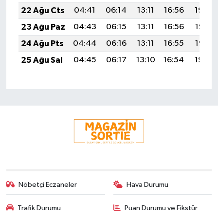
22 Ağu Cts
04:41
06:14
13:11
16:56
19:59
23 Ağu Paz
04:43
06:15
13:11
16:56
19:57
24 Ağu Pts
04:44
06:16
13:11
16:55
19:56
25 Ağu Sal
04:45
06:17
13:10
16:54
19:54
Nöbetçi Eczaneler
Hava Durumu
Trafik Durumu
Puan Durumu ve Fikstür