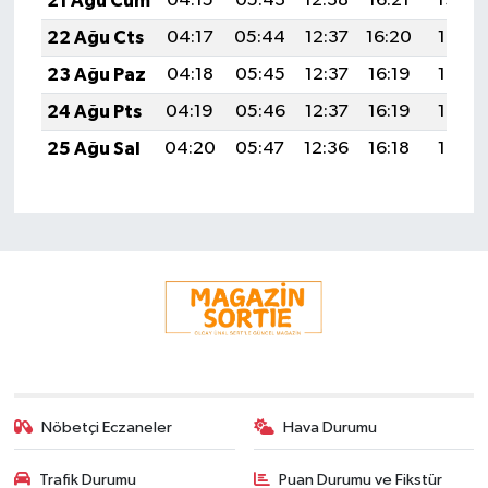
21 Ağu Cum
04:15
05:43
12:38
16:21
19:22
22 Ağu Cts
04:17
05:44
12:37
16:20
19:21
23 Ağu Paz
04:18
05:45
12:37
16:19
19:19
24 Ağu Pts
04:19
05:46
12:37
16:19
19:18
25 Ağu Sal
04:20
05:47
12:36
16:18
19:16
Nöbetçi Eczaneler
Hava Durumu
Trafik Durumu
Puan Durumu ve Fikstür