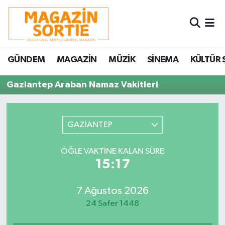
Nöbetçi Eczaneler
GÜNDEM
MAGAZİN
MÜZİK
SİNEMA
KÜLTÜR 
Hava Durumu
Gaziantep Araban Namaz Vakitleri
Trafik Durumu
Süper Lig Puan Durumu ve Fikstür
GAZİANTEP
Tüm Manşetler
ÖĞLE VAKTINE KALAN SÜRE
15:17
Son Dakika Haberleri
7 Ağustos 2026
Haber Arşivi
24 Safer 1448