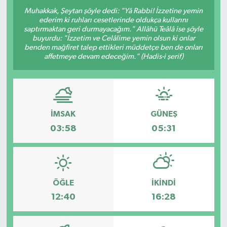
Muhakkak, Şeytan şöyle dedi: "Yâ Rabbi! İzzetine yemin
ederim ki ruhları cesetlerinde oldukça kullarını
saptırmaktan geri durmayacağım." Allâhü Teâlâ ise şöyle
buyurdu: "İzzetim ve Celâlime yemin olsun ki onlar
benden mağfiret talep ettikleri müddetçe ben de onları
affetmeye devam edeceğim." (Hadis-i şerif)
İMSAK
GÜNEŞ
03:58
05:31
ÖĞLE
İKINDI
12:40
16:28