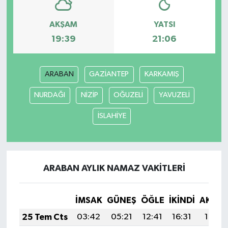
AKŞAM
YATSI
19:39
21:06
ARABAN
GAZİANTEP
KARKAMIŞ
NURDAĞI
NİZİP
OĞUZELİ
YAVUZELİ
İSLAHİYE
ARABAN AYLIK NAMAZ VAKITLERI
İMSAK
GÜNEŞ
ÖĞLE
İKINDI
AKŞA
25 Tem Cts
03:42
05:21
12:41
16:31
19:51