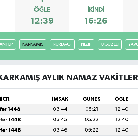
ÖĞLE
İKINDI
0
12:39
16:26
ANTEP
KARKAMIŞ
NURDAĞI
NİZİP
OĞUZELİ
YAVU
KARKAMIŞ AYLIK NAMAZ VAKITLER
İCRİ
İMSAK
GÜNEŞ
ÖĞLE
afer 1448
03:44
05:21
12:40
afer 1448
03:45
05:22
12:40
afer 1448
03:46
05:22
12:40