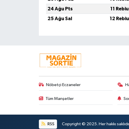
24 Ağu Pts
11 Rebi
25 Ağu Sal
12 Rebi
Nöbetçi Eczaneler
H
Tüm Manşetler
So
RSS
Copyright © 2025. Her hakkı saklıdır