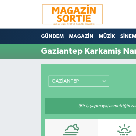
Nöbetçi Eczaneler
GÜNDEM
MAGAZİN
MÜZİK
SİNE
Hava Durumu
Gaziantep Karkamiş Nam
Trafik Durumu
Süper Lig Puan Durumu ve Fikstür
GAZİANTEP
Tüm Manşetler
Son Dakika Haberleri
(Bir iş yapmaya) azmettiğin zam
Haber Arşivi