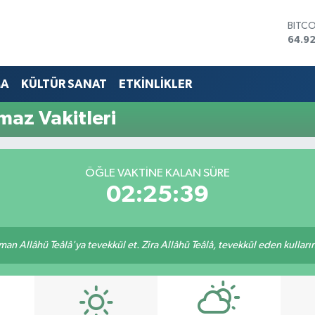
BITC
64.9
DOLA
47,5
EUR
MA
KÜLTÜR SANAT
ETKİNLİKLER
55,0
STERL
az Vakitleri
64,15
GRAM
6527
BİST
ÖĞLE VAKTINE KALAN SÜRE
13.70
02:25:38
an Allâhü Teâlâ'ya tevekkül et. Zira Allâhü Teâlâ, tevekkül eden kullarını