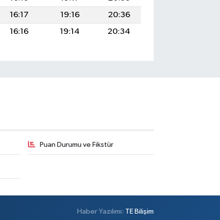
16:17
19:16
20:36
16:16
19:14
20:34
Puan Durumu ve Fikstür
Haber Yazılımı:
TE Bilişim