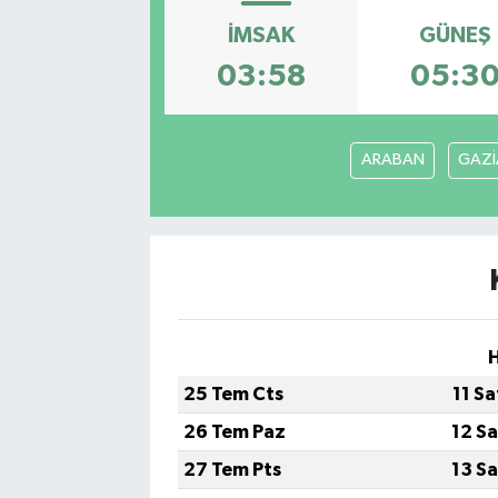
İMSAK
GÜNEŞ
03:58
05:3
ARABAN
GAZİ
H
25 Tem Cts
11 S
26 Tem Paz
12 S
27 Tem Pts
13 S