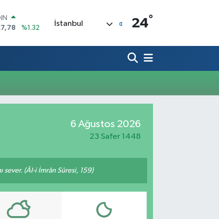
°
OIN
24
İstanbul
27,78
%1.32
R
894
%0.08
O
398
%-0.02
İN
81
%0.16
 ALTIN
.85
%0.54
100
6 Ağustos 2026
3
%11
23 Safer 1448
 sever. (Âl-i İmrân Sûresi, 159)