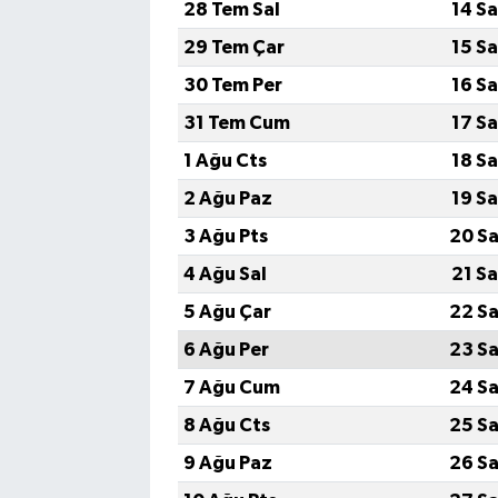
28 Tem Sal
14 S
29 Tem Çar
15 S
30 Tem Per
16 S
31 Tem Cum
17 S
1 Ağu Cts
18 S
2 Ağu Paz
19 S
3 Ağu Pts
20 Sa
4 Ağu Sal
21 S
5 Ağu Çar
22 Sa
6 Ağu Per
23 Sa
7 Ağu Cum
24 Sa
8 Ağu Cts
25 Sa
9 Ağu Paz
26 Sa