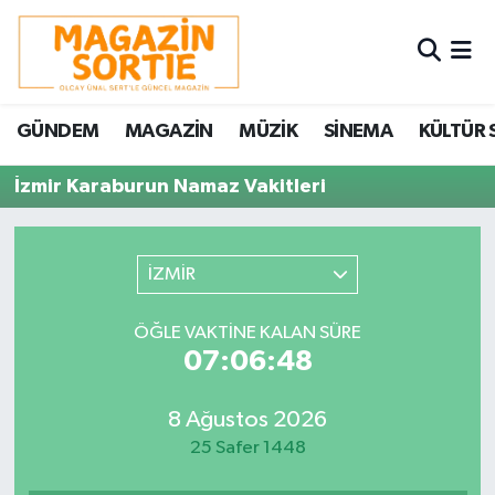
Nöbetçi Eczaneler
GÜNDEM
MAGAZİN
MÜZİK
SİNEMA
KÜLTÜR 
Hava Durumu
İzmir Karaburun Namaz Vakitleri
Trafik Durumu
Süper Lig Puan Durumu ve Fikstür
İZMİR
Tüm Manşetler
ÖĞLE VAKTINE KALAN SÜRE
07:06:48
Son Dakika Haberleri
8 Ağustos 2026
Haber Arşivi
25 Safer 1448