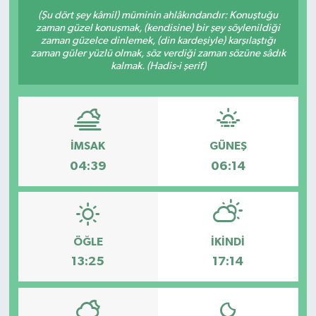
(Şu dört şey kâmil) müminin ahlâkındandır: Konuştuğu
zaman güzel konuşmak, (kendisine) bir şey söylenildiği
zaman güzelce dinlemek, (din kardeşiyle) karşılaştığı
zaman güler yüzlü olmak, söz verdiği zaman sözüne sâdık
kalmak. (Hadis-i şerif)
İMSAK
GÜNEŞ
04:39
06:14
ÖĞLE
İKINDI
13:25
17:14