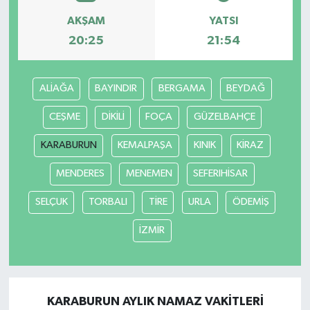
AKŞAM
YATSI
20:25
21:54
ALİAĞA
BAYINDIR
BERGAMA
BEYDAĞ
CEŞME
DİKİLİ
FOÇA
GÜZELBAHÇE
KARABURUN
KEMALPAŞA
KINIK
KİRAZ
MENDERES
MENEMEN
SEFERIHİSAR
SELÇUK
TORBALI
TİRE
URLA
ÖDEMİŞ
İZMİR
KARABURUN AYLIK NAMAZ VAKITLERI