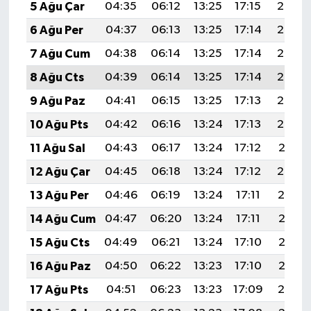
5 Ağu Çar
04:35
06:12
13:25
17:15
20:28
6 Ağu Per
04:37
06:13
13:25
17:14
20:27
7 Ağu Cum
04:38
06:14
13:25
17:14
20:26
8 Ağu Cts
04:39
06:14
13:25
17:14
20:25
9 Ağu Paz
04:41
06:15
13:25
17:13
20:24
10 Ağu Pts
04:42
06:16
13:24
17:13
20:23
11 Ağu Sal
04:43
06:17
13:24
17:12
20:21
12 Ağu Çar
04:45
06:18
13:24
17:12
20:20
13 Ağu Per
04:46
06:19
13:24
17:11
20:19
14 Ağu Cum
04:47
06:20
13:24
17:11
20:18
15 Ağu Cts
04:49
06:21
13:24
17:10
20:16
16 Ağu Paz
04:50
06:22
13:23
17:10
20:15
17 Ağu Pts
04:51
06:23
13:23
17:09
20:14