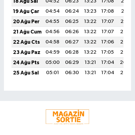
18 Ağu Sal
04:52
06:23
13:23
17:08
20:13
19 Ağu Çar
04:54
06:24
13:23
17:08
20:11
20 Ağu Per
04:55
06:25
13:22
17:07
20:10
21 Ağu Cum
04:56
06:26
13:22
17:07
20:08
22 Ağu Cts
04:58
06:27
13:22
17:06
20:07
23 Ağu Paz
04:59
06:28
13:22
17:05
20:06
24 Ağu Pts
05:00
06:29
13:21
17:04
20:04
25 Ağu Sal
05:01
06:30
13:21
17:04
20:03