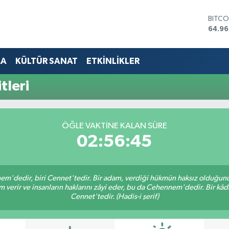
BITCO
64.96
DOLA
47,74
EURO
MA
KÜLTÜR SANAT
ETKİNLİKLER
55,25
STERL
tleri
64,48
GRAM
6660
BİST1
ÖĞLE VAKTINE KALAN SÜRE
13.77
02:56:44
nem'dedir, biri Cennet'tedir. Bir adam, verdiği hükmün haksız olduğunu 
verir ve insanların haklarını zâyi eder, bu da Cehennem'dedir. Bir kâdı 
Cennet'tedir. (Hadis-i şerif)