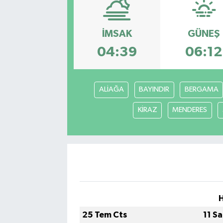
İMSAK
GÜNEŞ
04:39
06:12
ALİAĞA
BAYINDIR
BERGAMA
KİRAZ
MENDERES
25 Tem Cts
11 S