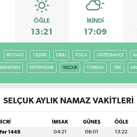
ÖĞLE
İKINDI
13:21
17:09
BEYDAĞ
CEŞME
DİKİLİ
FOÇA
GÜZELBAHÇE
K
MENEMEN
SEFERIHİSAR
SELÇUK
TORBALI
TİRE
UR
SELÇUK AYLIK NAMAZ VAKITLERI
HİCRİ
İMSAK
GÜNEŞ
ÖĞLE
afer 1448
04:21
06:01
13:22