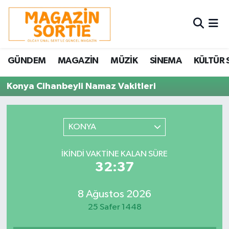
Nöbetçi Eczaneler
GÜNDEM
MAGAZİN
MÜZİK
SİNEMA
KÜLTÜR 
Hava Durumu
Konya Cihanbeyli Namaz Vakitleri
Trafik Durumu
Süper Lig Puan Durumu ve Fikstür
KONYA
Tüm Manşetler
İKINDI VAKTINE KALAN SÜRE
32:37
Son Dakika Haberleri
8 Ağustos 2026
Haber Arşivi
25 Safer 1448