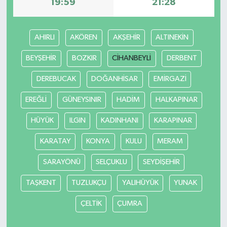
19:59
21:28
AHIRLI
AKÖREN
AKŞEHİR
ALTINEKİN
BEYŞEHİR
BOZKIR
CİHANBEYLİ
DERBENT
DEREBUCAK
DOĞANHİSAR
EMİRGAZİ
EREĞLİ
GÜNEYSINIR
HADİM
HALKAPINAR
HÜYÜK
ILGIN
KADINHANI
KARAPINAR
KARATAY
KONYA
KULU
MERAM
SARAYÖNÜ
SELÇUKLU
SEYDİŞEHİR
TAŞKENT
TUZLUKÇU
YALIHÜYÜK
YUNAK
ÇELTİK
ÇUMRA