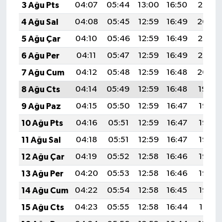
3 Ağu Pts
04:07
05:44
13:00
16:50
20:05
4 Ağu Sal
04:08
05:45
12:59
16:49
20:04
5 Ağu Çar
04:10
05:46
12:59
16:49
20:03
6 Ağu Per
04:11
05:47
12:59
16:49
20:02
7 Ağu Cum
04:12
05:48
12:59
16:48
20:00
8 Ağu Cts
04:14
05:49
12:59
16:48
19:59
9 Ağu Paz
04:15
05:50
12:59
16:47
19:58
10 Ağu Pts
04:16
05:51
12:59
16:47
19:57
11 Ağu Sal
04:18
05:51
12:59
16:47
19:56
12 Ağu Çar
04:19
05:52
12:58
16:46
19:55
13 Ağu Per
04:20
05:53
12:58
16:46
19:53
14 Ağu Cum
04:22
05:54
12:58
16:45
19:52
15 Ağu Cts
04:23
05:55
12:58
16:44
19:51