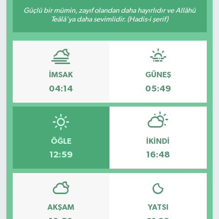
Güçlü bir mümin, zayıf olandan daha hayırlıdır ve Allâhü
Teâlâ'ya daha sevimlidir. (Hadis-i şerif)
İMSAK
GÜNEŞ
04:14
05:49
ÖĞLE
İKINDI
12:59
16:48
AKŞAM
YATSI