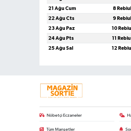
21 Ağu Cum
8 Rebiu
22 Ağu Cts
9 Rebiu
23 Ağu Paz
10 Rebi
24 Ağu Pts
11 Rebi
25 Ağu Sal
12 Rebi
Nöbetçi Eczaneler
H
Tüm Manşetler
So