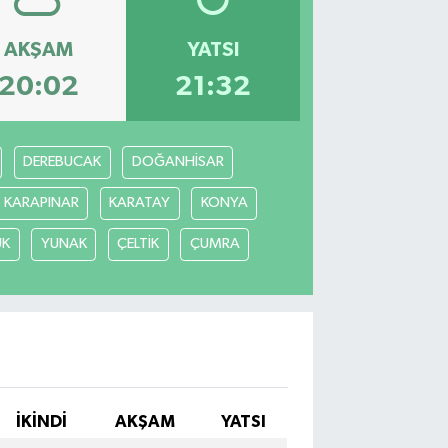
AKŞAM
YATSI
20:02
21:32
DEREBUCAK
DOĞANHİSAR
KARAPINAR
KARATAY
KONYA
ÜK
YUNAK
ÇELTİK
ÇUMRA
İKINDI
AKŞAM
YATSI