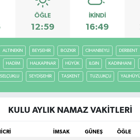
ÖĞLE
İKINDI
6
12:59
16:49
ALTINEKİN
BEYŞEHİR
BOZKIR
CİHANBEYLİ
DERBENT
HADİM
HALKAPINAR
HÜYÜK
ILGIN
KADINHANI
SELÇUKLU
SEYDİŞEHİR
TAŞKENT
TUZLUKÇU
YALIHÜY
KULU AYLIK NAMAZ VAKITLERI
HİCRİ
İMSAK
GÜNEŞ
ÖĞLE