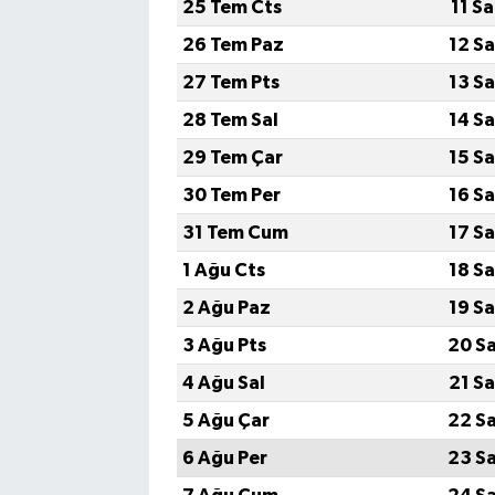
25 Tem Cts
11 S
26 Tem Paz
12 S
27 Tem Pts
13 S
28 Tem Sal
14 S
29 Tem Çar
15 S
30 Tem Per
16 S
31 Tem Cum
17 S
1 Ağu Cts
18 S
2 Ağu Paz
19 S
3 Ağu Pts
20 S
4 Ağu Sal
21 S
5 Ağu Çar
22 S
6 Ağu Per
23 S