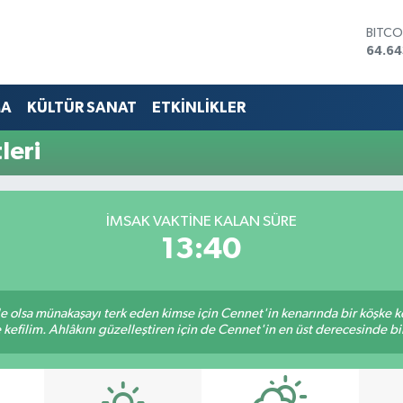
BITCO
64.64
DOLA
47,6
EURO
MA
KÜLTÜR SANAT
ETKİNLİKLER
55,0
STERL
leri
64,2
GRAM
6500
BİST1
İMSAK VAKTINE KALAN SÜRE
13.79
13:39
ile olsa münakaşayı terk eden kimse için Cennet'in kenarında bir köşke ke
kefilim. Ahlâkını güzelleştiren için de Cennet'in en üst derecesinde bir 