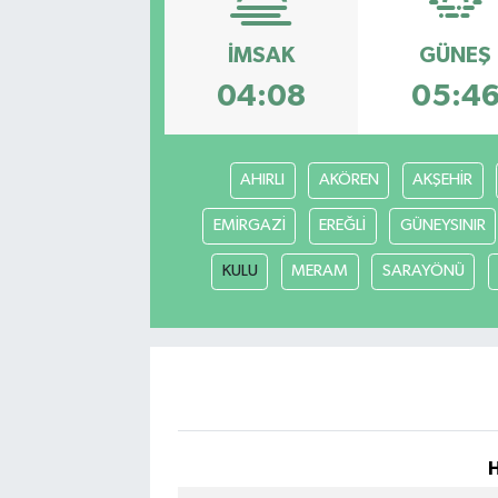
İMSAK
GÜNEŞ
04:08
05:4
AHIRLI
AKÖREN
AKŞEHİR
EMİRGAZİ
EREĞLİ
GÜNEYSINIR
KULU
MERAM
SARAYÖNÜ