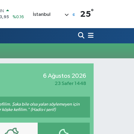
°
IN
25
İstanbul
3,95
%0.16
R
006
%0.06
250
%0.02
İN
398
%0.2
 ALTIN
.87
%0.12
00
6 Ağustos 2026
9
%70
23 Safer 1448
filim. Şaka bile olsa yalan söylemeyen için
köşke kefilim." (Hadis-i şerif)