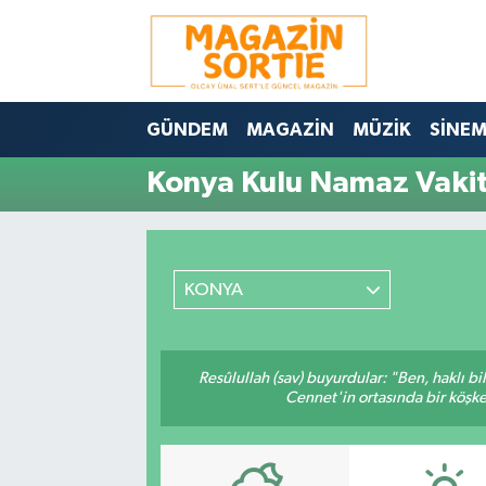
Nöbetçi Eczaneler
GÜNDEM
MAGAZİN
MÜZİK
SİNE
Hava Durumu
Konya Kulu Namaz Vakit
Trafik Durumu
Süper Lig Puan Durumu ve Fikstür
KONYA
Tüm Manşetler
Son Dakika Haberleri
Resûlullah (sav) buyurdular: "Ben, haklı b
Cennet'in ortasında bir köşke 
Haber Arşivi