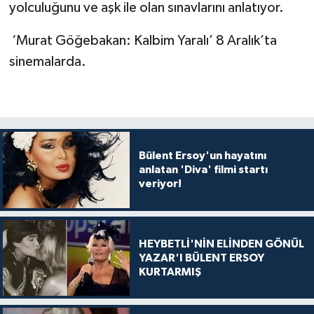
yolculuğunu ve aşk ile olan sınavlarını anlatıyor.
‘Murat Göğebakan: Kalbim Yaralı’ 8 Aralık’ta
sinemalarda.
Bülent Ersoy'un hayatını
anlatan 'Diva' filmi startı
veriyor!
HEYBETLİ'NİN ELİNDEN GÖNÜL
YAZAR'I BÜLENT ERSOY
KURTARMIŞ