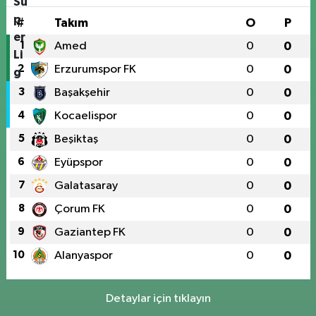
#
Takım
O
P
1
Amed
0
0
2
Erzurumspor FK
0
0
3
Başakşehir
0
0
4
Kocaelispor
0
0
5
Beşiktaş
0
0
6
Eyüpspor
0
0
7
Galatasaray
0
0
8
Çorum FK
0
0
9
Gaziantep FK
0
0
10
Alanyaspor
0
0
Detaylar için tıklayın