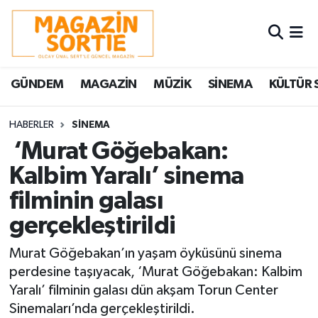
Nöbetçi Eczaneler
GÜNDEM
MAGAZİN
MÜZİK
SİNEMA
KÜLTÜR 
Hava Durumu
Trafik Durumu
HABERLER
SİNEMA
‘Murat Göğebakan:
Süper Lig Puan Durumu ve Fikstür
Kalbim Yaralı’ sinema
filminin galası
Tüm Manşetler
gerçekleştirildi
Son Dakika Haberleri
Murat Göğebakan’ın yaşam öyküsünü sinema
Haber Arşivi
perdesine taşıyacak, ‘Murat Göğebakan: Kalbim
Yaralı’ filminin galası dün akşam Torun Center
Sinemaları’nda gerçekleştirildi.