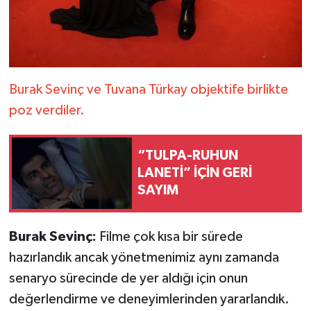
Burak Sevinç ve Tuvana Türkay objektife birlikte
poz verdiler.
“TULPA-RUHUN
LANETİ” İÇİN GERİ
SAYIM
Burak Sevinç:
Filme çok kısa bir sürede
hazırlandık ancak yönetmenimiz aynı zamanda
senaryo sürecinde de yer aldığı için onun
değerlendirme ve deneyimlerinden yararlandık.