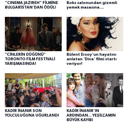
“CINEMA JAZIREH” FİLMİNE
Boks salonundan gizemli
BULGARİSTAN'DAN ÖDÜL!
yemek masasına....
"CİNLERİN DÜĞÜNÜ"
Bülent Ersoy'un hayatını
TORONTO FİLM FESTİVALİ
anlatan 'Diva' filmi startı
YARIŞMASINDA!
veriyor!
KADİR İNANIR SON
KADİR İNANIR'IN
YOLCULUĞUNA UĞURLANDI
ARDINDAN... YEŞİLÇAMIN
BÜYÜK KAYIBI