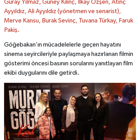
Güray Yılmaz, Güney Kılınç, İlkay Özşen, Atınç
Ayyıldız, Ali Ayyıldız (yönetmen ve senarist),
Merve Kansu, Burak Sevinç, Tuvana Türkay, Faruk
Pakiş.
Göğebakan’ın mücadelelerle geçen hayatını
sinema seyircileriyle paylaşmaya hazırlanan filmin
gösterimi öncesi basının sorularını yanıtlayan film
ekibi duygularını dile getirdi.