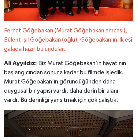
Ferhat Göğebakan (Murat Göğebakan amcası),
Bülent Işıl Göğebakan (oğlu), Göğebakan'ın ilk eşi
galada hazır bulundular.
Ali Ayyıldız:
Biz Murat Göğebakan’ın hayatının
başlangıcından sonuna kadar bu filmde işledik.
Murat Göğebakan’ın göründüğünden daha
duygusal bir yapısı vardı, daha derin bir alanı
vardı. Bu derinliği yansıtmak için çok çalıştık.