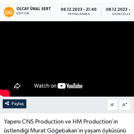
OLCAY ÜNAL SERT
06.12.2023 - 21:40
08.12.2023 - 
EDITÖR
YAYINLANMA
GÜNCELLEM
Paylaş
-
+
A
A
Yapımı CNS Production ve HM Production’ın
üstlendiği Murat Göğebakan’ın yaşam öyküsünü